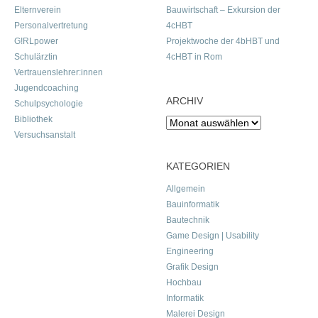
Elternverein
Bauwirtschaft – Exkursion der
Personalvertretung
4cHBT
G!RLpower
Projektwoche der 4bHBT und
Schulärztin
4cHBT in Rom
Vertrauenslehrer:innen
Jugendcoaching
ARCHIV
Schulpsychologie
Bibliothek
Archiv
Versuchsanstalt
KATEGORIEN
Allgemein
Bauinformatik
Bautechnik
Game Design | Usability
Engineering
Grafik Design
Hochbau
Informatik
Malerei Design