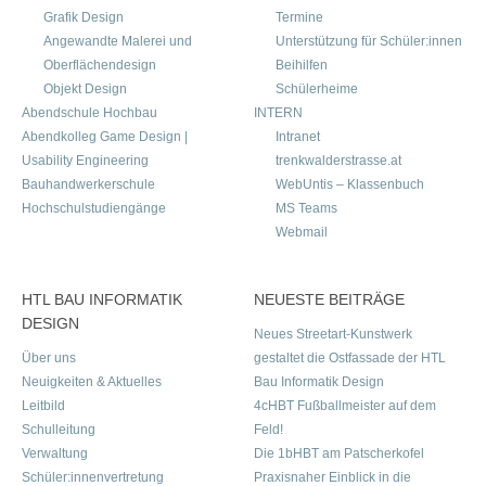
Grafik Design
Termine
Angewandte Malerei und
Unterstützung für Schüler:innen
Oberflächendesign
Beihilfen
Objekt Design
Schülerheime
Abendschule Hochbau
INTERN
Abendkolleg Game Design |
Intranet
Usability Engineering
trenkwalderstrasse.at
Bauhandwerkerschule
WebUntis – Klassenbuch
Hochschulstudiengänge
MS Teams
Webmail
HTL BAU INFORMATIK
NEUESTE BEITRÄGE
DESIGN
Neues Streetart-Kunstwerk
Über uns
gestaltet die Ostfassade der HTL
Neuigkeiten & Aktuelles
Bau Informatik Design
Leitbild
4cHBT Fußballmeister auf dem
Schulleitung
Feld!
Verwaltung
Die 1bHBT am Patscherkofel
Schüler:innenvertretung
Praxisnaher Einblick in die