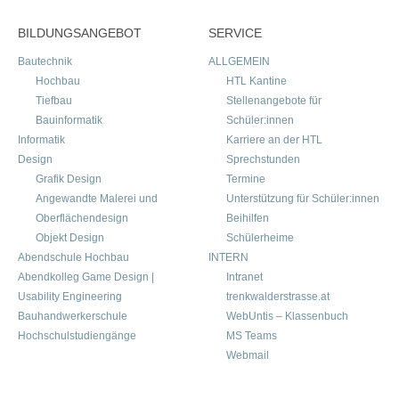
BILDUNGSANGEBOT
SERVICE
Bautechnik
ALLGEMEIN
Hochbau
HTL Kantine
Tiefbau
Stellenangebote für
Bauinformatik
Schüler:innen
Informatik
Karriere an der HTL
Design
Sprechstunden
Grafik Design
Termine
Angewandte Malerei und
Unterstützung für Schüler:innen
Oberflächendesign
Beihilfen
Objekt Design
Schülerheime
Abendschule Hochbau
INTERN
Abendkolleg Game Design |
Intranet
Usability Engineering
trenkwalderstrasse.at
Bauhandwerkerschule
WebUntis – Klassenbuch
Hochschulstudiengänge
MS Teams
Webmail