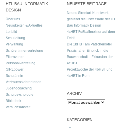
HTL BAU INFORMATIK
NEUESTE BEITRÄGE
DESIGN
Neues Streetart-Kunstwerk
Über uns
gestaltet die Ostfassade der HTL
Neuigkeiten & Aktuelles
Bau Informatik Design
Leitbild
4cHBT Fußballmeister auf dem
Schulleitung
Feld!
Verwaltung
Die 1bHBT am Patscherkofel
Schüler:innenvertretung
Praxisnaher Einblick in die
Elternverein
Bauwirtschaft – Exkursion der
Personalvertretung
4cHBT
G!RLpower
Projektwoche der 4bHBT und
Schulärztin
4cHBT in Rom
Vertrauenslehrer:innen
Jugendcoaching
ARCHIV
Schulpsychologie
Bibliothek
Archiv
Versuchsanstalt
KATEGORIEN