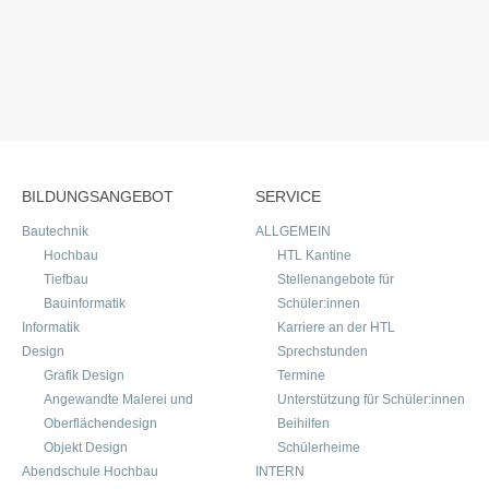
BILDUNGSANGEBOT
SERVICE
Bautechnik
ALLGEMEIN
Hochbau
HTL Kantine
Tiefbau
Stellenangebote für
Bauinformatik
Schüler:innen
Informatik
Karriere an der HTL
Design
Sprechstunden
Grafik Design
Termine
Angewandte Malerei und
Unterstützung für Schüler:innen
Oberflächendesign
Beihilfen
Objekt Design
Schülerheime
Abendschule Hochbau
INTERN