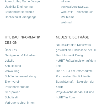
Abendkolleg Game Design |
Intranet
Usability Engineering
trenkwalderstrasse.at
Bauhandwerkerschule
WebUntis – Klassenbuch
Hochschulstudiengänge
MS Teams
Webmail
HTL BAU INFORMATIK
NEUESTE BEITRÄGE
DESIGN
Neues Streetart-Kunstwerk
Über uns
gestaltet die Ostfassade der HTL
Neuigkeiten & Aktuelles
Bau Informatik Design
Leitbild
4cHBT Fußballmeister auf dem
Schulleitung
Feld!
Verwaltung
Die 1bHBT am Patscherkofel
Schüler:innenvertretung
Praxisnaher Einblick in die
Elternverein
Bauwirtschaft – Exkursion der
Personalvertretung
4cHBT
G!RLpower
Projektwoche der 4bHBT und
Schulärztin
4cHBT in Rom
Vertrauenslehrer:innen