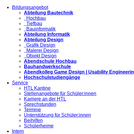
Bildungsangebot
Abteilung Bautechnik
Hochbau
Tiefbau
Bauinformatik
Abteilung Informatik
Abteilung Design
Grafik Design
Malerei Design
Objekt Design
Abendschule Hochbau
Bauhandwerkschule
Abendkolleg Game Design | Usability Engineeri
Hochschulstudiengänge
Service
HTL Kantine
Stellenangebote für Schüler:innen
Karriere an der HTL
Sprechstunden
Termine
Unterstützung für Schüler:innen
Beihilfen
Schülerheime
Intern