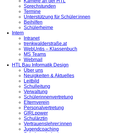
Karriere an der HTL
Sprechstunden
Termine
Unterstützung für Schüler:innen
Beihilfen
Schülerheime
Intern
Intranet
trenkwalderstraße.at
WebUntis – Klassenbuch
MS Teams
Webmail
HTL Bau Informatik Design
Über uns
Neuigkeiten & Aktuelles
Leitbild
Schulleitung
Verwaltung
Schülerinnenvertretung
Elternverein
Personalvertretung
G!RLpower
Schulärztin
Vertrauenslehrer:innen
Jugendcoaching