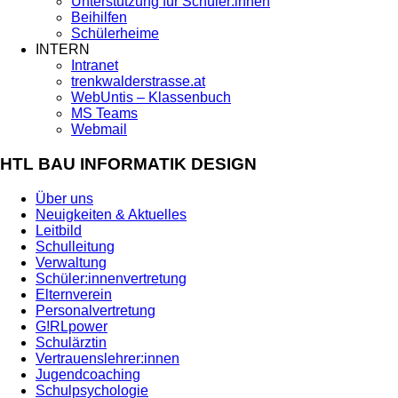
Unterstützung für Schüler:innen
Beihilfen
Schülerheime
INTERN
Intranet
trenkwalderstrasse.at
WebUntis – Klassenbuch
MS Teams
Webmail
HTL BAU INFORMATIK DESIGN
Über uns
Neuigkeiten & Aktuelles
Leitbild
Schulleitung
Verwaltung
Schüler:innenvertretung
Elternverein
Personalvertretung
G!RLpower
Schulärztin
Vertrauenslehrer:innen
Jugendcoaching
Schulpsychologie