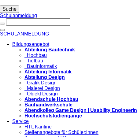
Suche
Schulanmeldung
SCHULANMELDUNG
Bildungsangebot
Abteilung Bautechnik
Hochbau
Tiefbau
Bauinformatik
Abteilung Informatik
Abteilung Design
Grafik Design
Malerei Design
Objekt Design
Abendschule Hochbau
Bauhandwerkschule
Abendkolleg Game Design | Usability Engineeri
Hochschulstudiengänge
Service
HTL Kantine
Stellenangebote für Schüler:innen