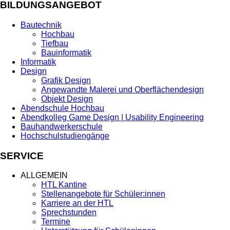
BILDUNGSANGEBOT
Bautechnik
Hochbau
Tiefbau
Bauinformatik
Informatik
Design
Grafik Design
Angewandte Malerei und Oberflächendesign
Objekt Design
Abendschule Hochbau
Abendkolleg Game Design | Usability Engineering
Bauhandwerkerschule
Hochschulstudiengänge
SERVICE
ALLGEMEIN
HTL Kantine
Stellenangebote für Schüler:innen
Karriere an der HTL
Sprechstunden
Termine