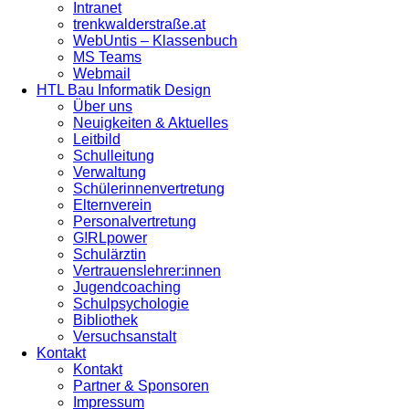
Intranet
trenkwalderstraße.at
WebUntis – Klassenbuch
MS Teams
Webmail
HTL Bau Informatik Design
Über uns
Neuigkeiten & Aktuelles
Leitbild
Schulleitung
Verwaltung
Schülerinnenvertretung
Elternverein
Personalvertretung
G!RLpower
Schulärztin
Vertrauenslehrer:innen
Jugendcoaching
Schulpsychologie
Bibliothek
Versuchsanstalt
Kontakt
Kontakt
Partner & Sponsoren
Impressum