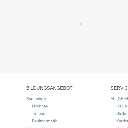
BILDUNGSANGEBOT
SERVI
Bautechnik
ALLGEM
Hochbau
HTL K
Tiefbau
Stelle
Bauinformatik
Karrie