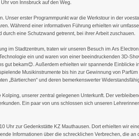
 Uhr von Innsbruck auf den Weg.
 ein. Unser erster Programmpunkt war die Werkstour in der
voesta
en. Während einer informativen Führung erhielten wir umfassend
 durch eine Schutzwand getrennt, bei ihrer Arbeit zuschauen.
ung im Stadtzentrum, traten wir unseren Besuch im
Ars Electron
 Technologie ein und waren von einer beeindruckenden 3D-Show 
 uns gut bekam😊. Außerdem erhielten wir spannende Einblicke 
spielende Musikinstrumente bis hin zur Gewinnung von Parfü
nten „Bärtierchen“ und deren bemerkenswerter Widerstandsfähigk
Kolping, unserer zentral gelegenen Unterkunft. Der verbleiben
u erkunden. Ein paar von uns schlossen sich unseren Lehrerinn
10 Uhr zur
Gedenkstätte KZ Mauthausen
. Dort erhielten wir ei
sende Informationen über die schrecklichen Verbrechen, die an 