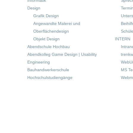
Informatik
Sprec
Design
Termi
Grafik Design
Unters
Angewandte Malerei und
Beihil
Oberflächendesign
Schül
Objekt Design
INTERN
Abendschule Hochbau
Intran
Abendkolleg Game Design | Usability
trenkw
Engineering
WebUn
Bauhandwerkerschule
MS T
Hochschulstudiengänge
Webma