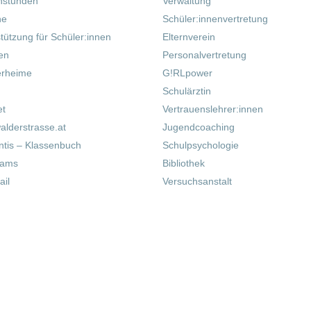
hstunden
Verwaltung
ne
Schüler:innenvertretung
tützung für Schüler:innen
Elternverein
fen
Personalvertretung
erheime
G!RLpower
Schulärztin
et
Vertrauenslehrer:innen
alderstrasse.at
Jugendcoaching
tis – Klassenbuch
Schulpsychologie
eams
Bibliothek
il
Versuchsanstalt