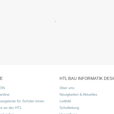
CE
HTL BAU INFORMATIK DES
EIN
Über uns
antine
Neuigkeiten & Aktuelles
nangebote für Schüler:innen
Leitbild
re an der HTL
Schulleitung