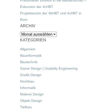
Praxisnaher Einblick in die Bauwirtschaft –
Exkursion der 4cHBT
Projektwoche der 4bHBT und 4cHBT in
Rom
ARCHIV
Archiv
KATEGORIEN
Allgemein
Bauinformatik
Bautechnik
Game Design | Usability Engineering
Grafik Design
Hochbau
Informatik
Malerei Design
Objekt Design
Tiefbau