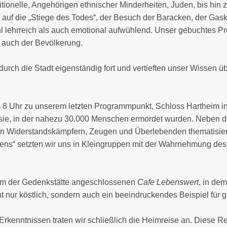
ionelle, Angehörigen ethnischer Minderheiten, Juden, bis hin
uf die „Stiege des Todes“, der Besuch der Baracken, der Gas
hl lehrreich als auch emotional aufwühlend. Unser gebuchtes 
d auch der Bevölkerung.
durch die Stadt eigenständig fort und vertieften unser Wissen ü
 8 Uhr zu unserem letzten Programmpunkt,
Schloss Hartheim
i
sie, in der nahezu 30.000 Menschen ermordet wurden. Neben d
n Widerstandskämpfern, Zeugen und Überlebenden thematisiert.
ens“ setzten wir uns in Kleingruppen mit der Wahrnehmung de
 im der Gedenkstätte angeschlossenen
Cafe Lebenswert
, in de
nur köstlich, sondern auch ein beeindruckendes Beispiel für ge
rkenntnissen traten wir schließlich die Heimreise an. Diese Rei