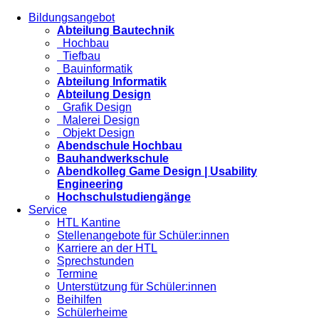
Bildungsangebot
Abteilung Bautechnik
Hochbau
Tiefbau
Bauinformatik
Abteilung Informatik
Abteilung Design
Grafik Design
Malerei Design
Objekt Design
Abendschule Hochbau
Bauhandwerkschule
Abendkolleg Game Design | Usability
Engineering
Hochschulstudiengänge
Service
HTL Kantine
Stellenangebote für Schüler:innen
Karriere an der HTL
Sprechstunden
Termine
Unterstützung für Schüler:innen
Beihilfen
Schülerheime