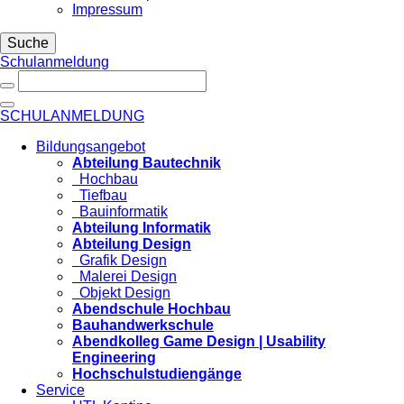
Impressum
Suche
Schulanmeldung
SCHULANMELDUNG
Bildungsangebot
Abteilung Bautechnik
Hochbau
Tiefbau
Bauinformatik
Abteilung Informatik
Abteilung Design
Grafik Design
Malerei Design
Objekt Design
Abendschule Hochbau
Bauhandwerkschule
Abendkolleg Game Design | Usability
Engineering
Hochschulstudiengänge
Service