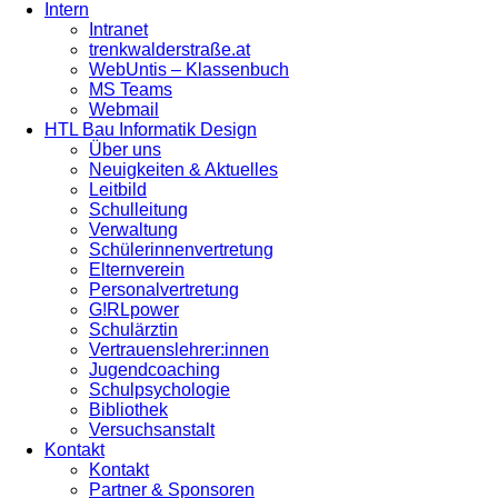
Intern
Intranet
trenkwalderstraße.at
WebUntis – Klassenbuch
MS Teams
Webmail
HTL Bau Informatik Design
Über uns
Neuigkeiten & Aktuelles
Leitbild
Schulleitung
Verwaltung
Schülerinnenvertretung
Elternverein
Personalvertretung
G!RLpower
Schulärztin
Vertrauenslehrer:innen
Jugendcoaching
Schulpsychologie
Bibliothek
Versuchsanstalt
Kontakt
Kontakt
Partner & Sponsoren