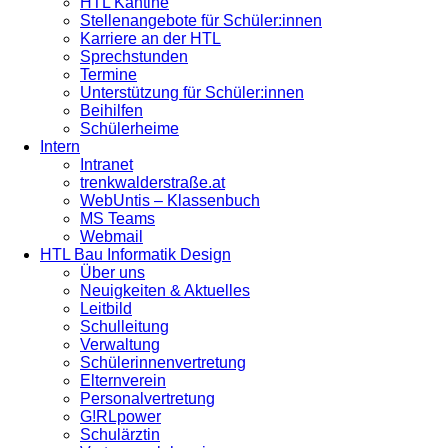
HTL Kantine
Stellenangebote für Schüler:innen
Karriere an der HTL
Sprechstunden
Termine
Unterstützung für Schüler:innen
Beihilfen
Schülerheime
Intern
Intranet
trenkwalderstraße.at
WebUntis – Klassenbuch
MS Teams
Webmail
HTL Bau Informatik Design
Über uns
Neuigkeiten & Aktuelles
Leitbild
Schulleitung
Verwaltung
Schülerinnenvertretung
Elternverein
Personalvertretung
G!RLpower
Schulärztin