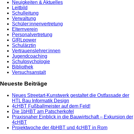
Neuigkeiten & Aktuelles
Leitbild
Schulleitung
Verwaltung
Schüler:innenvertretung
Elternverein
Personalvertretung
G!RLpower
Schulärztin
Vertrauenslehrer:innen
Jugendcoaching
Schulpsychologie
Bibliothek
Versuchsanstalt
Neueste Beiträge
Neues Streetart-Kunstwerk gestaltet die Ostfassade der
HTL Bau Informatik Design
4cHBT Fußballmeister auf dem Feld!
Die 1bHBT am Patscherkofel
Praxisnaher Einblick in die Bauwirtschaft – Exkursion der
4cHBT
Projektwoche der 4bHBT und 4cHBT in Rom