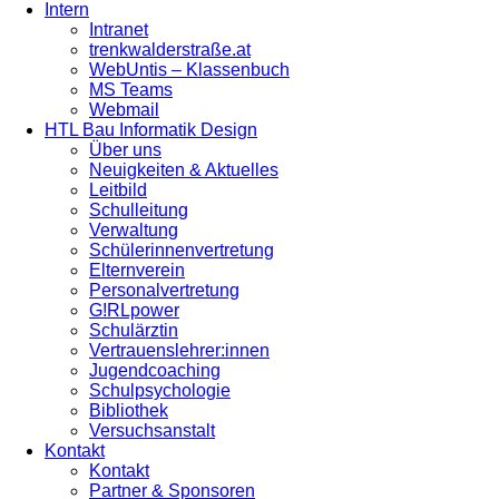
Intern
Intranet
trenkwalderstraße.at
WebUntis – Klassenbuch
MS Teams
Webmail
HTL Bau Informatik Design
Über uns
Neuigkeiten & Aktuelles
Leitbild
Schulleitung
Verwaltung
Schülerinnenvertretung
Elternverein
Personalvertretung
G!RLpower
Schulärztin
Vertrauenslehrer:innen
Jugendcoaching
Schulpsychologie
Bibliothek
Versuchsanstalt
Kontakt
Kontakt
Partner & Sponsoren