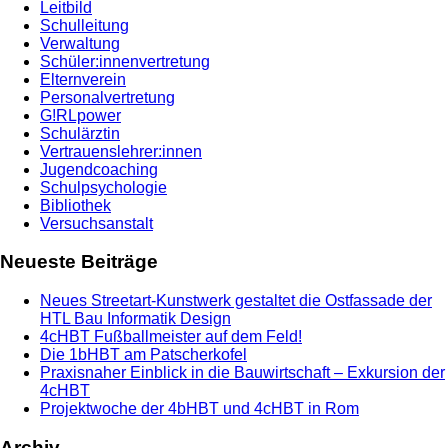
Leitbild
Schulleitung
Verwaltung
Schüler:innenvertretung
Elternverein
Personalvertretung
G!RLpower
Schulärztin
Vertrauenslehrer:innen
Jugendcoaching
Schulpsychologie
Bibliothek
Versuchsanstalt
Neueste Beiträge
Neues Streetart-Kunstwerk gestaltet die Ostfassade der
HTL Bau Informatik Design
4cHBT Fußballmeister auf dem Feld!
Die 1bHBT am Patscherkofel
Praxisnaher Einblick in die Bauwirtschaft – Exkursion der
4cHBT
Projektwoche der 4bHBT und 4cHBT in Rom
Archiv