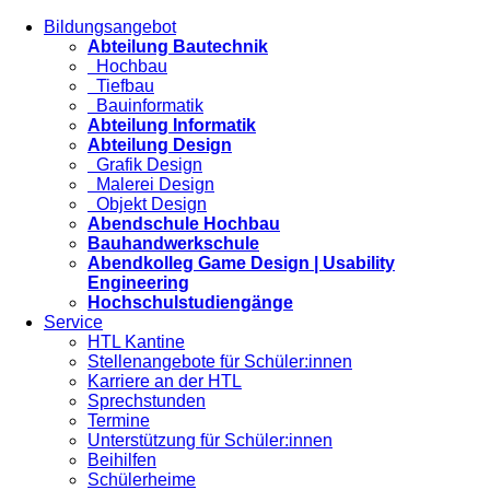
Bildungsangebot
Abteilung Bautechnik
Hochbau
Tiefbau
Bauinformatik
Abteilung Informatik
Abteilung Design
Grafik Design
Malerei Design
Objekt Design
Abendschule Hochbau
Bauhandwerkschule
Abendkolleg Game Design | Usability
Engineering
Hochschulstudiengänge
Service
HTL Kantine
Stellenangebote für Schüler:innen
Karriere an der HTL
Sprechstunden
Termine
Unterstützung für Schüler:innen
Beihilfen
Schülerheime