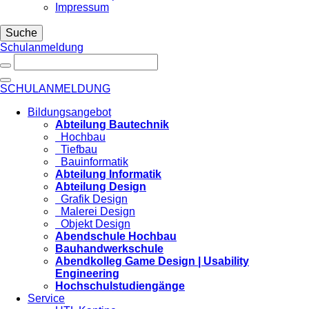
Impressum
Suche
Schulanmeldung
SCHULANMELDUNG
Bildungsangebot
Abteilung Bautechnik
Hochbau
Tiefbau
Bauinformatik
Abteilung Informatik
Abteilung Design
Grafik Design
Malerei Design
Objekt Design
Abendschule Hochbau
Bauhandwerkschule
Abendkolleg Game Design | Usability
Engineering
Hochschulstudiengänge
Service