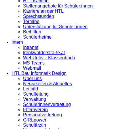
HTL Kantine
Stellenangebote für Schüler:innen
Karriere an der HTL
Sprechstunden
Termine
Unterstützung für Schüler:innen
Beihilfen
Schülerheime
Intern
Intranet
trenkwalderstraße.at
WebUntis – Klassenbuch
MS Teams
Webmail
HTL Bau Informatik Design
Über uns
Neuigkeiten & Aktuelles
Leitbild
Schulleitung
Verwaltung
Schülerinnenvertretung
Elternverein
Personalvertretung
G!RLpower
Schulärztin