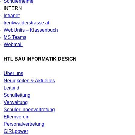
Schülerheime
INTERN
Intranet
trenkwalderstrasse.at
WebUntis – Klassenbuch
MS Teams
Webmail
HTL BAU INFORMATIK DESIGN
Über uns
Neuigkeiten & Aktuelles
Leitbild
Schulleitung
Verwaltung
Schüler:innenvertretung
Elternverein
Personalvertretung
G!RLpower