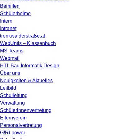
Beihilfen
Schülerheime
Intern
Intranet
trenkwalderstraße.at
WebUntis – Klassenbuch
MS Teams
Webmail
HTL Bau Informatik Design
Über uns
Neuigkeiten & Aktuelles
Leitbild
Schulleitung
Verwaltung
Schülerinnenvertretung
Elternverein
Personalvertretung
G!RLpower