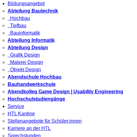
Bildungsangebot
Abteilung Bautechnik
Hochbau
Tiefbau
Bauinformatik
Abteilung Informatik
Abteilung Design
Grafik Design
Malerei Design
Objekt Design
Abendschule Hochbau
Bauhandwerkschule
Abendkolleg Game Design | Usability Engineering
Hochschulstudiengänge
Service
HTL Kantine
Stellenangebote für Schüler:innen
Karriere an der HTL
Sprechstunden