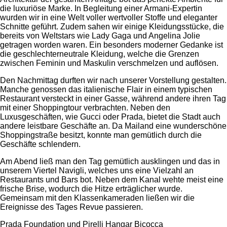
die luxuriöse Marke. In Begleitung einer Armani-Expertin
wurden wir in eine Welt voller wertvoller Stoffe und eleganter
Schnitte geführt. Zudem sahen wir einige Kleidungsstücke, die
bereits von Weltstars wie Lady Gaga und Angelina Jolie
getragen worden waren. Ein besonders moderner Gedanke ist
die geschlechterneutrale Kleidung, welche die Grenzen
zwischen Feminin und Maskulin verschmelzen und auflösen.
Den Nachmittag durften wir nach unserer Vorstellung gestalten.
Manche genossen das italienische Flair in einem typischen
Restaurant versteckt in einer Gasse, während andere ihren Tag
mit einer Shoppingtour verbrachten. Neben den
Luxusgeschäften, wie Gucci oder Prada, bietet die Stadt auch
andere leistbare Geschäfte an. Da Mailand eine wunderschöne
Shoppingstraße besitzt, konnte man gemütlich durch die
Geschäfte schlendern.
Am Abend ließ man den Tag gemütlich ausklingen und das in
unserem Viertel Navigli, welches uns eine Vielzahl an
Restaurants und Bars bot. Neben dem Kanal wehte meist eine
frische Brise, wodurch die Hitze erträglicher wurde.
Gemeinsam mit den Klassenkameraden ließen wir die
Ereignisse des Tages Revue passieren.
Prada Foundation und Pirelli Hangar Bicocca