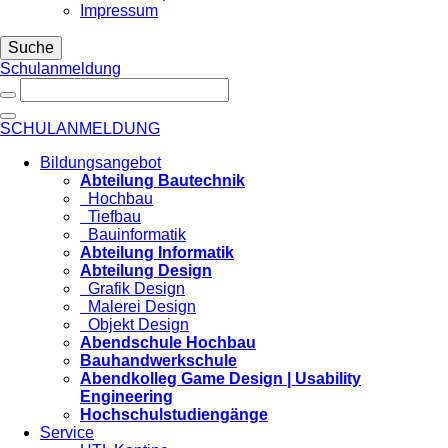
Impressum
Suche
Schulanmeldung
SCHULANMELDUNG
Bildungsangebot
Abteilung Bautechnik
Hochbau
Tiefbau
Bauinformatik
Abteilung Informatik
Abteilung Design
Grafik Design
Malerei Design
Objekt Design
Abendschule Hochbau
Bauhandwerkschule
Abendkolleg Game Design | Usability
Engineering
Hochschulstudiengänge
Service