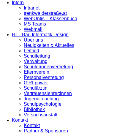
Intern
Intranet
trenkwalderstraße.at
WebUntis – Klassenbuch
MS Teams
Webmail
HTL Bau Informatik Design
Über uns
Neuigkeiten & Aktuelles
Leitbild
Schulleitung
Verwaltung
Schülerinnenvertretung
Elternverein
Personalvertretung
G!RLpower
Schulärztin
Vertrauenslehrer:innen
Jugendcoaching
Schulpsychologie
Bibliothek
Versuchsanstalt
Kontakt
Kontakt
Partner & Sponsoren