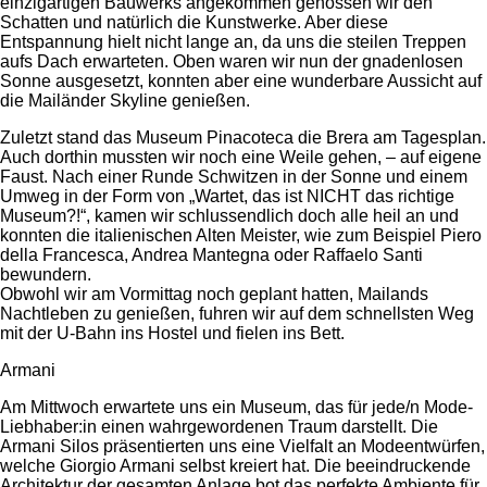
einzigartigen Bauwerks angekommen genossen wir den
Schatten und natürlich die Kunstwerke. Aber diese
Entspannung hielt nicht lange an, da uns die steilen Treppen
aufs Dach erwarteten. Oben waren wir nun der gnadenlosen
Sonne ausgesetzt, konnten aber eine wunderbare Aussicht auf
die Mailänder Skyline genießen.
Zuletzt stand das Museum Pinacoteca die Brera am Tagesplan.
Auch dorthin mussten wir noch eine Weile gehen, – auf eigene
Faust. Nach einer Runde Schwitzen in der Sonne und einem
Umweg in der Form von „Wartet, das ist NICHT das richtige
Museum?!“, kamen wir schlussendlich doch alle heil an und
konnten die italienischen Alten Meister, wie zum Beispiel Piero
della Francesca, Andrea Mantegna oder Raffaelo Santi
bewundern.
Obwohl wir am Vormittag noch geplant hatten, Mailands
Nachtleben zu genießen, fuhren wir auf dem schnellsten Weg
mit der U-Bahn ins Hostel und fielen ins Bett.
Armani
Am Mittwoch erwartete uns ein Museum, das für jede/n Mode-
Liebhaber:in einen wahrgewordenen Traum darstellt. Die
Armani Silos präsentierten uns eine Vielfalt an Modeentwürfen,
welche Giorgio Armani selbst kreiert hat. Die beeindruckende
Architektur der gesamten Anlage bot das perfekte Ambiente für