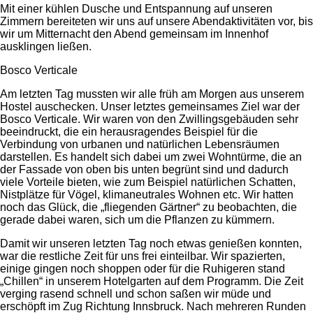
Mit einer kühlen Dusche und Entspannung auf unseren
Zimmern bereiteten wir uns auf unsere Abendaktivitäten vor, bis
wir um Mitternacht den Abend gemeinsam im Innenhof
ausklingen ließen.
Bosco Verticale
Am letzten Tag mussten wir alle früh am Morgen aus unserem
Hostel auschecken. Unser letztes gemeinsames Ziel war der
Bosco Verticale. Wir waren von den Zwillingsgebäuden sehr
beeindruckt, die ein herausragendes Beispiel für die
Verbindung von urbanen und natürlichen Lebensräumen
darstellen. Es handelt sich dabei um zwei Wohntürme, die an
der Fassade von oben bis unten begrünt sind und dadurch
viele Vorteile bieten, wie zum Beispiel natürlichen Schatten,
Nistplätze für Vögel, klimaneutrales Wohnen etc. Wir hatten
noch das Glück, die „fliegenden Gärtner“ zu beobachten, die
gerade dabei waren, sich um die Pflanzen zu kümmern.
Damit wir unseren letzten Tag noch etwas genießen konnten,
war die restliche Zeit für uns frei einteilbar. Wir spazierten,
einige gingen noch shoppen oder für die Ruhigeren stand
„Chillen“ in unserem Hotelgarten auf dem Programm. Die Zeit
verging rasend schnell und schon saßen wir müde und
erschöpft im Zug Richtung Innsbruck. Nach mehreren Runden