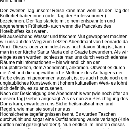
Buonanotte!
Den zweiten Tag unserer Reise kann man wohl als den Tag der
Kulturliebhaber:innen (oder Tag der Professorinnen)
bezeichnen. Der Tag startete mit einem entspannten und
angenehmen Frühstück- auch wenn die Pancakes des
Hotelbuffets kalt waren.
Mit ausreichend Wasser und frischem Mut gewappnet machten
wir uns auf den Weg zum Letzten Abendmahl von Leonardo da
Vinci. Dieses, oder zumindest was noch davon übrig ist, kann
man in der Kirche Santa Maria delle Grazie bewundern. Als wir
eingelassen wurden, schleuste man uns durch verschiedenste
Räume mit Informationen – bis wir endlich an der
Hauptattraktion, dem Abendmahl, ankamen. Obwohl es durch
die Zeit und die ungewöhnliche Methode des Auftragens der
Farbe etwas mitgenommen aussah, ist es auch heute noch ein
unglaubliches Kunstwerk mit hohem kulturellem Wert- es lohnt
sich definitiv, es zu anzusehen.
Nach der Besichtigung des Abendmahls war (wie noch öfter an
diesem Tag) Gehen angesagt. Als es nun zur Besichtigung des
Doms kam, erwarteten uns Sicherheitsmaßnahmen und
Regeln, wie man sie sonst nur aus
Hochsicherheitsgefängnissen kennt. Es wurden Taschen
durchwühlt und sogar eine Outfitänderung wurde verlangt (Knie
durften nicht gezeigt werden!). Nun endlich im Inneren dieses