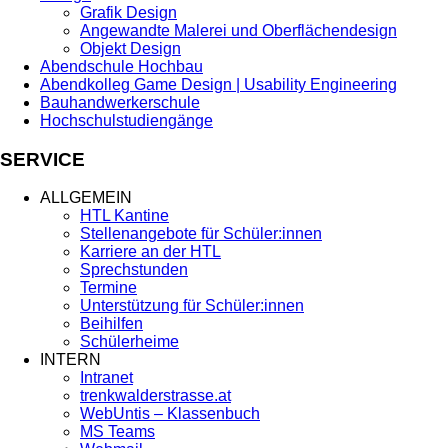
Grafik Design
Angewandte Malerei und Oberflächendesign
Objekt Design
Abendschule Hochbau
Abendkolleg Game Design | Usability Engineering
Bauhandwerkerschule
Hochschulstudiengänge
SERVICE
ALLGEMEIN
HTL Kantine
Stellenangebote für Schüler:innen
Karriere an der HTL
Sprechstunden
Termine
Unterstützung für Schüler:innen
Beihilfen
Schülerheime
INTERN
Intranet
trenkwalderstrasse.at
WebUntis – Klassenbuch
MS Teams