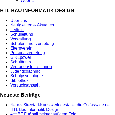
Webmail
HTL BAU INFORMATIK DESIGN
Über uns
Neuigkeiten & Aktuelles
Leitbild
Schulleitung
Verwaltung
Schüler:innenvertretung
Elternverein
Personalvertretung
G!RLpower
Schulärztin
Vertrauenslehrer:innen
Jugendcoaching
Schulpsychologie
Bibliothek
Versuchsanstalt
Neueste Beiträge
Neues Streetart-Kunstwerk gestaltet die Ostfassade der
HTL Bau Informatik Design
4cHBT Fußballmeister auf dem Feld!