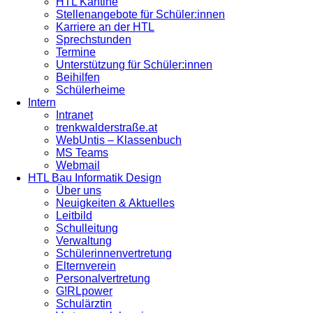
HTL Kantine
Stellenangebote für Schüler:innen
Karriere an der HTL
Sprechstunden
Termine
Unterstützung für Schüler:innen
Beihilfen
Schülerheime
Intern
Intranet
trenkwalderstraße.at
WebUntis – Klassenbuch
MS Teams
Webmail
HTL Bau Informatik Design
Über uns
Neuigkeiten & Aktuelles
Leitbild
Schulleitung
Verwaltung
Schülerinnenvertretung
Elternverein
Personalvertretung
G!RLpower
Schulärztin