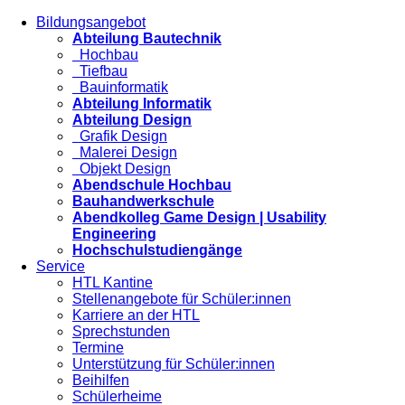
Bildungsangebot
Abteilung Bautechnik
Hochbau
Tiefbau
Bauinformatik
Abteilung Informatik
Abteilung Design
Grafik Design
Malerei Design
Objekt Design
Abendschule Hochbau
Bauhandwerkschule
Abendkolleg Game Design | Usability
Engineering
Hochschulstudiengänge
Service
HTL Kantine
Stellenangebote für Schüler:innen
Karriere an der HTL
Sprechstunden
Termine
Unterstützung für Schüler:innen
Beihilfen
Schülerheime