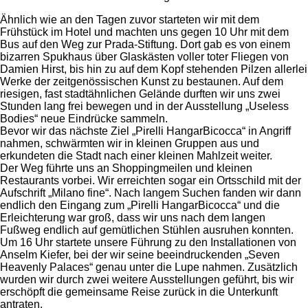
Ähnlich wie an den Tagen zuvor starteten wir mit dem
Frühstück im Hotel und machten uns gegen 10 Uhr mit dem
Bus auf den Weg zur Prada-Stiftung. Dort gab es von einem
bizarren Spukhaus über Glaskästen voller toter Fliegen von
Damien Hirst, bis hin zu auf dem Kopf stehenden Pilzen allerlei
Werke der zeitgenössischen Kunst zu bestaunen. Auf dem
riesigen, fast stadtähnlichen Gelände durften wir uns zwei
Stunden lang frei bewegen und in der Ausstellung „Useless
Bodies“ neue Eindrücke sammeln.
Bevor wir das nächste Ziel „Pirelli HangarBicocca“ in Angriff
nahmen, schwärmten wir in kleinen Gruppen aus und
erkundeten die Stadt nach einer kleinen Mahlzeit weiter.
Der Weg führte uns an Shoppingmeilen und kleinen
Restaurants vorbei. Wir erreichten sogar ein Ortsschild mit der
Aufschrift „Milano fine“. Nach langem Suchen fanden wir dann
endlich den Eingang zum „Pirelli HangarBicocca“ und die
Erleichterung war groß, dass wir uns nach dem langen
Fußweg endlich auf gemütlichen Stühlen ausruhen konnten.
Um 16 Uhr startete unsere Führung zu den Installationen von
Anselm Kiefer, bei der wir seine beeindruckenden „Seven
Heavenly Palaces“ genau unter die Lupe nahmen. Zusätzlich
wurden wir durch zwei weitere Ausstellungen geführt, bis wir
erschöpft die gemeinsame Reise zurück in die Unterkunft
antraten.