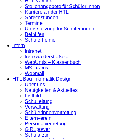
HTL Kantine
Stellenangebote für Schüler:innen
Karriere an der HTL
Sprechstunden
Termine
Unterstützung für Schüler:innen
Beihilfen
Schülerheime
Intern
Intranet
trenkwalderstraße.at
WebUntis – Klassenbuch
MS Teams
Webmail
HTL Bau Informatik Design
Über uns
Neuigkeiten & Aktuelles
Leitbild
Schulleitung
Verwaltung
Schülerinnenvertretung
Elternverein
Personalvertretung
G!RLpower
Schulärztin