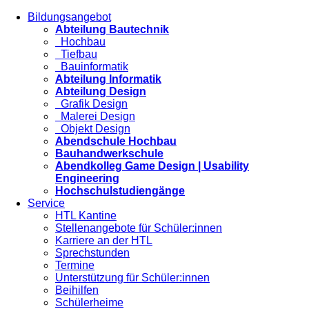
Bildungsangebot
Abteilung Bautechnik
Hochbau
Tiefbau
Bauinformatik
Abteilung Informatik
Abteilung Design
Grafik Design
Malerei Design
Objekt Design
Abendschule Hochbau
Bauhandwerkschule
Abendkolleg Game Design | Usability
Engineering
Hochschulstudiengänge
Service
HTL Kantine
Stellenangebote für Schüler:innen
Karriere an der HTL
Sprechstunden
Termine
Unterstützung für Schüler:innen
Beihilfen
Schülerheime