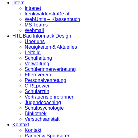
Intern
Intranet
trenkwalderstraße.at
WebUntis – Klassenbuch
MS Teams
Webmail
HTL Bau Informatik Design
Über uns
Neuigkeiten & Aktuelles
Leitbild
Schulleitung
Verwaltung
Schülerinnenvertretung
Elternverein
Personalvertretung
G!RLpower
Schulärztin
Vertrauenslehrer:innen
Jugendcoaching
Schulpsychologie
Bibliothek
Versuchsanstalt
Kontakt
Kontakt
Partner & Sponsoren