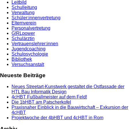
Leitbild
Schulleitung
Verwaltung
Schüler:innenvertretung
Elternverein
Personalvertretung
G!RLpower
Schulärztin
Vertrauenslehrer:innen
Jugendcoaching
Schulpsychologie
Bibliothek
Versuchsanstalt
Neueste Beiträge
Neues Streetart-Kunstwerk gestaltet die Ostfassade der
HTL Bau Informatik Design
4cHBT Fußballmeister auf dem Feld!
Die 1bHBT am Patscherkofel
Praxisnaher Einblick in die Bauwirtschaft – Exkursion der
4cHBT
Projektwoche der 4bHBT und 4cHBT in Rom
Archiv