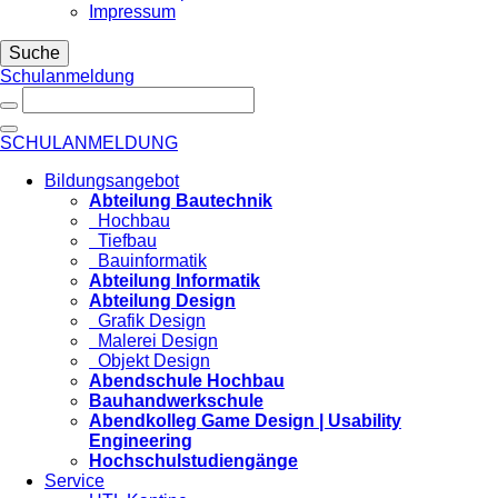
Impressum
Suche
Schulanmeldung
SCHULANMELDUNG
Bildungsangebot
Abteilung Bautechnik
Hochbau
Tiefbau
Bauinformatik
Abteilung Informatik
Abteilung Design
Grafik Design
Malerei Design
Objekt Design
Abendschule Hochbau
Bauhandwerkschule
Abendkolleg Game Design | Usability
Engineering
Hochschulstudiengänge
Service