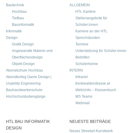
Bautechnik
ALLGEMEIN
Hochbau
HTL Kantine
Tiefbau
Stellenangebote für
Bauinformatik
Schüler:innen
Informatik
Karriere an der HTL
Design
Sprechstunden
Grafik Design
Termine
Angewandte Malerei und
Unterstützung für Schüler:innen
Oberflächendesign
Beihilfen
Objekt Design
Schülerheime
Abendschule Hochbau
INTERN
Abendkolleg Game Design |
Intranet
Usability Engineering
trenkwalderstrasse.at
Bauhandwerkerschule
WebUntis – Klassenbuch
Hochschulstudiengänge
MS Teams
Webmail
HTL BAU INFORMATIK
NEUESTE BEITRÄGE
DESIGN
Neues Streetart-Kunstwerk