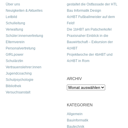
Über uns
gestaltet die Ostfassade der HTL
Neuigkeiten & Aktuelles
Bau Informatik Design
Leitbild
4cHBT Fußballmeister auf dem
Schulleitung
Feld!
Verwaltung
Die 1bHBT am Patscherkofel
Schüler:innenvertretung
Praxisnaher Einblick in die
Elternverein
Bauwirtschaft – Exkursion der
Personalvertretung
4cHBT
G!RLpower
Projektwoche der 4bHBT und
Schulärztin
4cHBT in Rom
Vertrauenslehrer:innen
Jugendcoaching
ARCHIV
Schulpsychologie
Bibliothek
Archiv
Versuchsanstalt
KATEGORIEN
Allgemein
Bauinformatik
Bautechnik