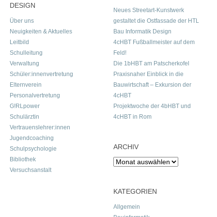
DESIGN
Neues Streetart-Kunstwerk
Über uns
gestaltet die Ostfassade der HTL
Neuigkeiten & Aktuelles
Bau Informatik Design
Leitbild
4cHBT Fußballmeister auf dem
Schulleitung
Feld!
Verwaltung
Die 1bHBT am Patscherkofel
Schüler:innenvertretung
Praxisnaher Einblick in die
Elternverein
Bauwirtschaft – Exkursion der
Personalvertretung
4cHBT
G!RLpower
Projektwoche der 4bHBT und
Schulärztin
4cHBT in Rom
Vertrauenslehrer:innen
Jugendcoaching
ARCHIV
Schulpsychologie
Bibliothek
Archiv
Versuchsanstalt
KATEGORIEN
Allgemein