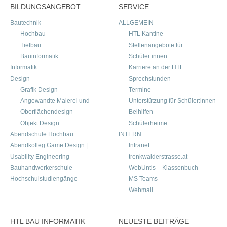
BILDUNGSANGEBOT
SERVICE
Bautechnik
ALLGEMEIN
Hochbau
HTL Kantine
Tiefbau
Stellenangebote für
Bauinformatik
Schüler:innen
Informatik
Karriere an der HTL
Design
Sprechstunden
Grafik Design
Termine
Angewandte Malerei und
Unterstützung für Schüler:innen
Oberflächendesign
Beihilfen
Objekt Design
Schülerheime
Abendschule Hochbau
INTERN
Abendkolleg Game Design |
Intranet
Usability Engineering
trenkwalderstrasse.at
Bauhandwerkerschule
WebUntis – Klassenbuch
Hochschulstudiengänge
MS Teams
Webmail
HTL BAU INFORMATIK
NEUESTE BEITRÄGE