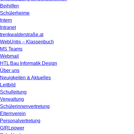
Beihilfen
Schülerheime
Intern
Intranet
trenkwalderstraße.at
WebUntis – Klassenbuch
MS Teams
Webmail
HTL Bau Informatik Design
Über uns
Neuigkeiten & Aktuelles
Leitbild
Schulleitung
Verwaltung
Schülerinnenvertretung
Elternverein
Personalvertretung
G!RLpower