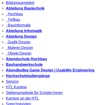
Bildungsangebot
Abteilung Bautechnik
Hochbau
Tiefbau
Bauinformatik
Abteilung Informatik
Abteilung Design
Grafik Design
Malerei Design
Objekt Design
Abendschule Hochbau
Bauhandwerkschule
Abendkolleg Game Design | Usability Engineering
Hochschulstudiengänge
Service
HTL Kantine
Stellenangebote für Schüler:innen
Karriere an der HTL
Sprechstunden