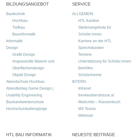
BILDUNGSANGEBOT
SERVICE
Bautechnik
ALLGEMEIN
Hochbau
HTL Kantine
Tiefbau
Stellenangebote für
Bauinformatik
Schüler:innen
Informatik
Karriere an der HTL
Design
Sprechstunden
Grafik Design
Termine
Angewandte Malerei und
Unterstützung für Schüler:innen
Oberflächendesign
Beihilfen
Objekt Design
Schülerheime
Abendschule Hochbau
INTERN
Abendkolleg Game Design |
Intranet
Usability Engineering
trenkwalderstrasse.at
Bauhandwerkerschule
WebUntis – Klassenbuch
Hochschulstudiengänge
MS Teams
Webmail
HTL BAU INFORMATIK
NEUESTE BEITRÄGE