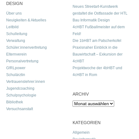
DESIGN
Neues Streetart-Kunstwerk
Über uns
gestaltet die Ostfassade der HTL
Neuigkeiten & Aktuelles
Bau Informatik Design
Leitbild
4cHBT Fußballmeister auf dem
Schulleitung
Feld!
Verwaltung
Die 1bHBT am Patscherkofel
Schüler:innenvertretung
Praxisnaher Einblick in die
Elternverein
Bauwirtschaft – Exkursion der
Personalvertretung
4cHBT
G!RLpower
Projektwoche der 4bHBT und
Schulärztin
4cHBT in Rom
Vertrauenslehrer:innen
Jugendcoaching
ARCHIV
Schulpsychologie
Bibliothek
Archiv
Versuchsanstalt
KATEGORIEN
Allgemein