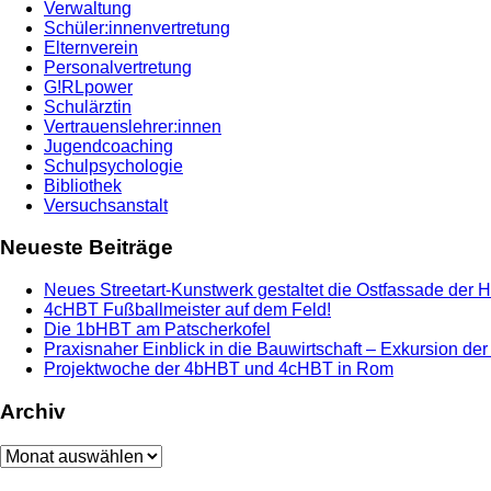
Verwaltung
Schüler:innenvertretung
Elternverein
Personalvertretung
G!RLpower
Schulärztin
Vertrauenslehrer:innen
Jugendcoaching
Schulpsychologie
Bibliothek
Versuchsanstalt
Neueste Beiträge
Neues Streetart-Kunstwerk gestaltet die Ostfassade der 
4cHBT Fußballmeister auf dem Feld!
Die 1bHBT am Patscherkofel
Praxisnaher Einblick in die Bauwirtschaft – Exkursion de
Projektwoche der 4bHBT und 4cHBT in Rom
Archiv
Archiv