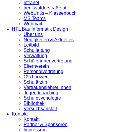
Intranet
trenkwalderstraße.at
WebUntis – Klassenbuch
MS Teams
Webmail
HTL Bau Informatik Design
Über uns
Neuigkeiten & Aktuelles
Leitbild
Schulleitung
Verwaltung
Schülerinnenvertretung
Elternverein
Personalvertretung
G!RLpower
Schulärztin
Vertrauenslehrer:innen
Jugendcoaching
Schulpsychologie
Bibliothek
Versuchsanstalt
Kontakt
Kontakt
Partner & Sponsoren
Impressum