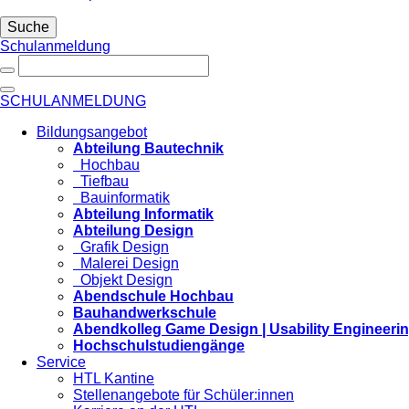
Suche
Schulanmeldung
SCHULANMELDUNG
Bildungsangebot
Abteilung Bautechnik
Hochbau
Tiefbau
Bauinformatik
Abteilung Informatik
Abteilung Design
Grafik Design
Malerei Design
Objekt Design
Abendschule Hochbau
Bauhandwerkschule
Abendkolleg Game Design | Usability Engineeri
Hochschulstudiengänge
Service
HTL Kantine
Stellenangebote für Schüler:innen