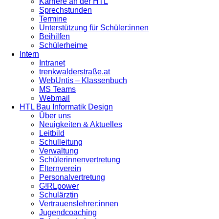
Karriere an der HTL
Sprechstunden
Termine
Unterstützung für Schüler:innen
Beihilfen
Schülerheime
Intern
Intranet
trenkwalderstraße.at
WebUntis – Klassenbuch
MS Teams
Webmail
HTL Bau Informatik Design
Über uns
Neuigkeiten & Aktuelles
Leitbild
Schulleitung
Verwaltung
Schülerinnenvertretung
Elternverein
Personalvertretung
G!RLpower
Schulärztin
Vertrauenslehrer:innen
Jugendcoaching