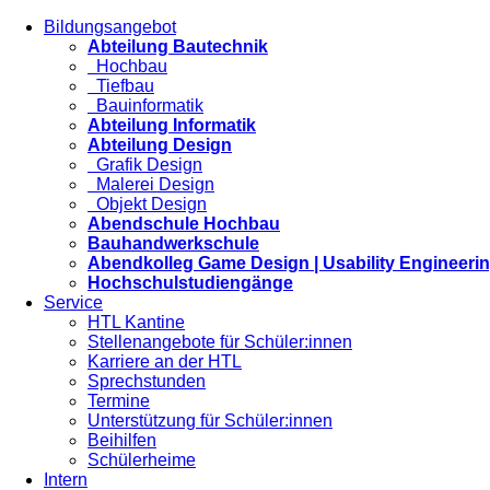
Bildungsangebot
Abteilung Bautechnik
Hochbau
Tiefbau
Bauinformatik
Abteilung Informatik
Abteilung Design
Grafik Design
Malerei Design
Objekt Design
Abendschule Hochbau
Bauhandwerkschule
Abendkolleg Game Design | Usability Engineeri
Hochschulstudiengänge
Service
HTL Kantine
Stellenangebote für Schüler:innen
Karriere an der HTL
Sprechstunden
Termine
Unterstützung für Schüler:innen
Beihilfen
Schülerheime
Intern