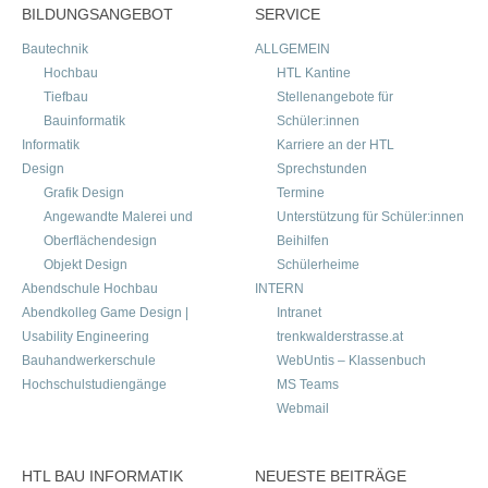
BILDUNGSANGEBOT
SERVICE
Bautechnik
ALLGEMEIN
Hochbau
HTL Kantine
Tiefbau
Stellenangebote für
Bauinformatik
Schüler:innen
Informatik
Karriere an der HTL
Design
Sprechstunden
Grafik Design
Termine
Angewandte Malerei und
Unterstützung für Schüler:innen
Oberflächendesign
Beihilfen
Objekt Design
Schülerheime
Abendschule Hochbau
INTERN
Abendkolleg Game Design |
Intranet
Usability Engineering
trenkwalderstrasse.at
Bauhandwerkerschule
WebUntis – Klassenbuch
Hochschulstudiengänge
MS Teams
Webmail
HTL BAU INFORMATIK
NEUESTE BEITRÄGE