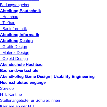
Bildungsangebot
Abteilung Bautechnik
Hochbau
Tiefbau
Bauinformatik
Abteilung Informatik
Abteilung Design
Grafik Design
Malerei Design
Objekt Design
Abendschule Hochbau
Bauhandwerkschule
Abendkolleg Game Design | Usability Engineering
Hochschulstudiengänge
Service
HTL Kantine
Stellenangebote für Schüler:innen
Karriere an der HTL