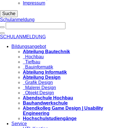
Impressum
Suche
Schulanmeldung
SCHULANMELDUNG
Bildungsangebot
Abteilung Bautechnik
Hochbau
Tiefbau
Bauinformatik
Abteilung Informatik
Abteilung Design
Grafik Design
Malerei Design
Objekt Design
Abendschule Hochbau
Bauhandwerkschule
Abendkolleg Game Design | Usability
Engineering
Hochschulstudiengänge
Service