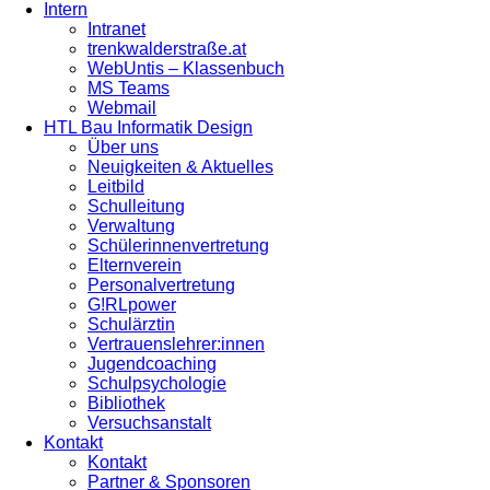
Intern
Intranet
trenkwalderstraße.at
WebUntis – Klassenbuch
MS Teams
Webmail
HTL Bau Informatik Design
Über uns
Neuigkeiten & Aktuelles
Leitbild
Schulleitung
Verwaltung
Schülerinnenvertretung
Elternverein
Personalvertretung
G!RLpower
Schulärztin
Vertrauenslehrer:innen
Jugendcoaching
Schulpsychologie
Bibliothek
Versuchsanstalt
Kontakt
Kontakt
Partner & Sponsoren