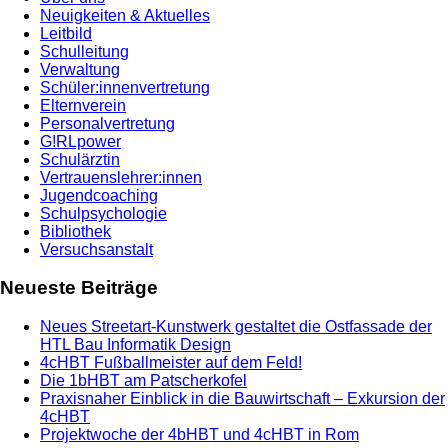
Neuigkeiten & Aktuelles
Leitbild
Schulleitung
Verwaltung
Schüler:innenvertretung
Elternverein
Personalvertretung
G!RLpower
Schulärztin
Vertrauenslehrer:innen
Jugendcoaching
Schulpsychologie
Bibliothek
Versuchsanstalt
Neueste Beiträge
Neues Streetart-Kunstwerk gestaltet die Ostfassade der
HTL Bau Informatik Design
4cHBT Fußballmeister auf dem Feld!
Die 1bHBT am Patscherkofel
Praxisnaher Einblick in die Bauwirtschaft – Exkursion der
4cHBT
Projektwoche der 4bHBT und 4cHBT in Rom