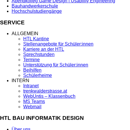
Abendkolleg Game Design | Usability Engineering
Bauhandwerkerschule
Hochschulstudiengänge
SERVICE
ALLGEMEIN
HTL Kantine
Stellenangebote für Schüler:innen
Karriere an der HTL
Sprechstunden
Termine
Unterstützung für Schüler:innen
Beihilfen
Schülerheime
INTERN
Intranet
trenkwalderstrasse.at
WebUntis – Klassenbuch
MS Teams
Webmail
HTL BAU INFORMATIK DESIGN
Über uns