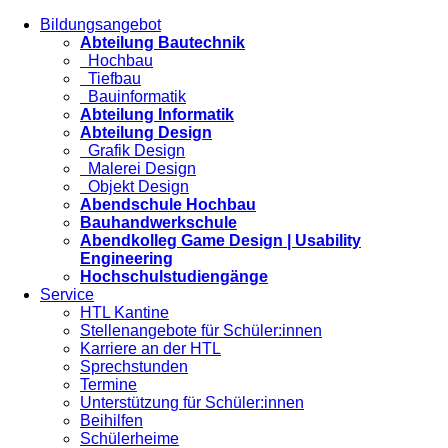
Bildungsangebot
Abteilung Bautechnik
Hochbau
Tiefbau
Bauinformatik
Abteilung Informatik
Abteilung Design
Grafik Design
Malerei Design
Objekt Design
Abendschule Hochbau
Bauhandwerkschule
Abendkolleg Game Design | Usability
Engineering
Hochschulstudiengänge
Service
HTL Kantine
Stellenangebote für Schüler:innen
Karriere an der HTL
Sprechstunden
Termine
Unterstützung für Schüler:innen
Beihilfen
Schülerheime