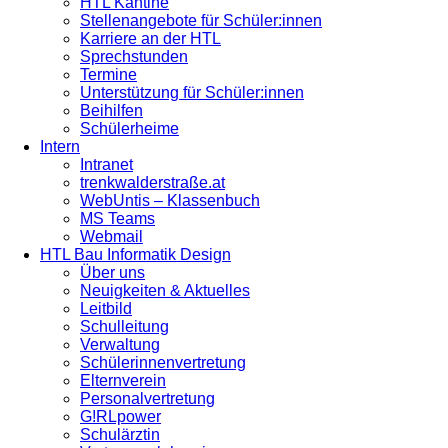
HTL Kantine
Stellenangebote für Schüler:innen
Karriere an der HTL
Sprechstunden
Termine
Unterstützung für Schüler:innen
Beihilfen
Schülerheime
Intern
Intranet
trenkwalderstraße.at
WebUntis – Klassenbuch
MS Teams
Webmail
HTL Bau Informatik Design
Über uns
Neuigkeiten & Aktuelles
Leitbild
Schulleitung
Verwaltung
Schülerinnenvertretung
Elternverein
Personalvertretung
G!RLpower
Schulärztin