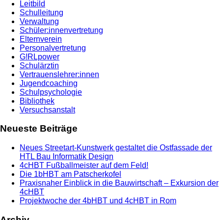
Leitbild
Schulleitung
Verwaltung
Schüler:innenvertretung
Elternverein
Personalvertretung
G!RLpower
Schulärztin
Vertrauenslehrer:innen
Jugendcoaching
Schulpsychologie
Bibliothek
Versuchsanstalt
Neueste Beiträge
Neues Streetart-Kunstwerk gestaltet die Ostfassade der
HTL Bau Informatik Design
4cHBT Fußballmeister auf dem Feld!
Die 1bHBT am Patscherkofel
Praxisnaher Einblick in die Bauwirtschaft – Exkursion der
4cHBT
Projektwoche der 4bHBT und 4cHBT in Rom
Archiv