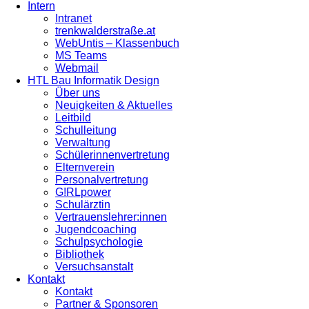
Intern
Intranet
trenkwalderstraße.at
WebUntis – Klassenbuch
MS Teams
Webmail
HTL Bau Informatik Design
Über uns
Neuigkeiten & Aktuelles
Leitbild
Schulleitung
Verwaltung
Schülerinnenvertretung
Elternverein
Personalvertretung
G!RLpower
Schulärztin
Vertrauenslehrer:innen
Jugendcoaching
Schulpsychologie
Bibliothek
Versuchsanstalt
Kontakt
Kontakt
Partner & Sponsoren