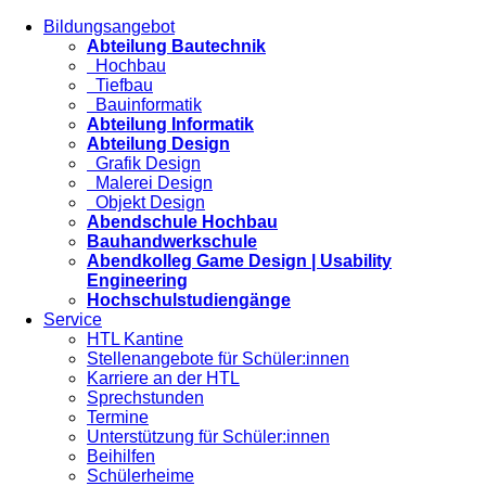
Bildungsangebot
Abteilung Bautechnik
Hochbau
Tiefbau
Bauinformatik
Abteilung Informatik
Abteilung Design
Grafik Design
Malerei Design
Objekt Design
Abendschule Hochbau
Bauhandwerkschule
Abendkolleg Game Design | Usability
Engineering
Hochschulstudiengänge
Service
HTL Kantine
Stellenangebote für Schüler:innen
Karriere an der HTL
Sprechstunden
Termine
Unterstützung für Schüler:innen
Beihilfen
Schülerheime