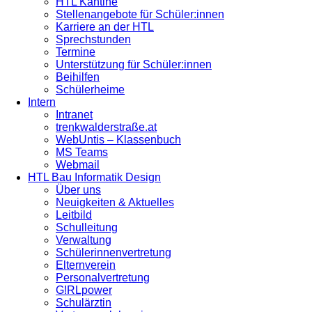
HTL Kantine
Stellenangebote für Schüler:innen
Karriere an der HTL
Sprechstunden
Termine
Unterstützung für Schüler:innen
Beihilfen
Schülerheime
Intern
Intranet
trenkwalderstraße.at
WebUntis – Klassenbuch
MS Teams
Webmail
HTL Bau Informatik Design
Über uns
Neuigkeiten & Aktuelles
Leitbild
Schulleitung
Verwaltung
Schülerinnenvertretung
Elternverein
Personalvertretung
G!RLpower
Schulärztin