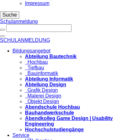
Impressum
Suche
Schulanmeldung
SCHULANMELDUNG
Bildungsangebot
Abteilung Bautechnik
Hochbau
Tiefbau
Bauinformatik
Abteilung Informatik
Abteilung Design
Grafik Design
Malerei Design
Objekt Design
Abendschule Hochbau
Bauhandwerkschule
Abendkolleg Game Design | Usability
Engineering
Hochschulstudiengänge
Service