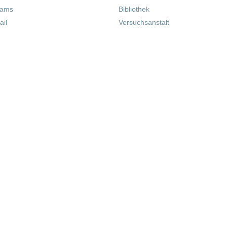
eams
Bibliothek
il
Versuchsanstalt