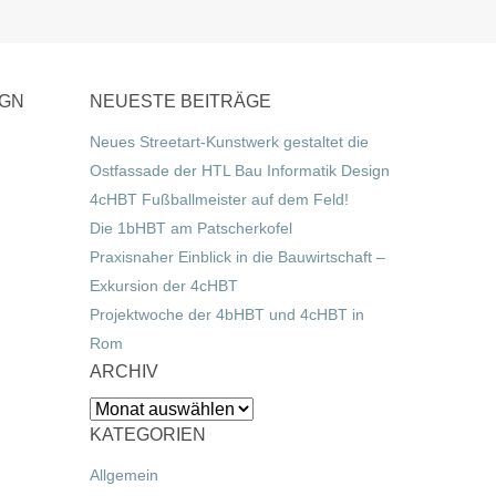
IGN
NEUESTE BEITRÄGE
Neues Streetart-Kunstwerk gestaltet die
Ostfassade der HTL Bau Informatik Design
4cHBT Fußballmeister auf dem Feld!
Die 1bHBT am Patscherkofel
Praxisnaher Einblick in die Bauwirtschaft –
Exkursion der 4cHBT
Projektwoche der 4bHBT und 4cHBT in
Rom
ARCHIV
Archiv
KATEGORIEN
Allgemein