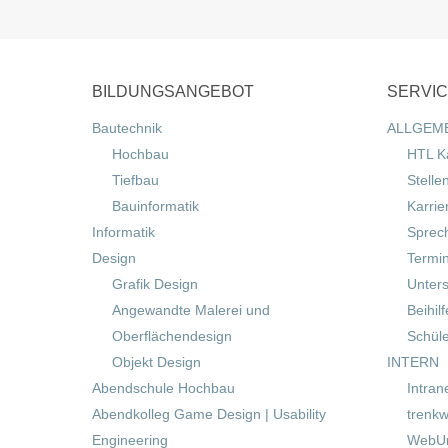
BILDUNGSANGEBOT
SERVI
Bautechnik
ALLGEM
Hochbau
HTL K
Tiefbau
Stelle
Bauinformatik
Karrie
Informatik
Sprec
Design
Termi
Grafik Design
Unters
Angewandte Malerei und
Beihil
Oberflächendesign
Schül
Objekt Design
INTERN
Abendschule Hochbau
Intran
Abendkolleg Game Design | Usability
trenkw
Engineering
WebUn