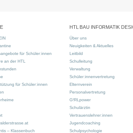
CE
HTL BAU INFORMATIK DES
EIN
Über uns
antine
Neuigkeiten & Aktuelles
nangebote für Schüler:innen
Leitbild
re an der HTL
Schulleitung
hstunden
Verwaltung
ne
Schüler:innenvertretung
tützung für Schüler:innen
Elternverein
fen
Personalvertretung
erheime
G!RLpower
Schulärztin
et
Vertrauenslehrer:innen
alderstrasse.at
Jugendcoaching
tis – Klassenbuch
Schulpsychologie