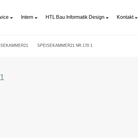
vice
Intern
HTL Bau Informatik Design
Kontakt
ISEKAMMER21
SPEISEKAMMER21 NR.170 1
1