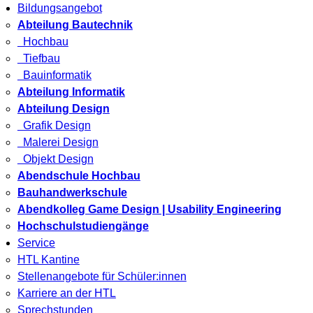
Bildungsangebot
Abteilung Bautechnik
Hochbau
Tiefbau
Bauinformatik
Abteilung Informatik
Abteilung Design
Grafik Design
Malerei Design
Objekt Design
Abendschule Hochbau
Bauhandwerkschule
Abendkolleg Game Design | Usability Engineering
Hochschulstudiengänge
Service
HTL Kantine
Stellenangebote für Schüler:innen
Karriere an der HTL
Sprechstunden