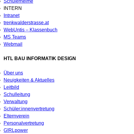
Schülerheime
INTERN
Intranet
trenkwalderstrasse.at
WebUntis – Klassenbuch
MS Teams
Webmail
HTL BAU INFORMATIK DESIGN
Über uns
Neuigkeiten & Aktuelles
Leitbild
Schulleitung
Verwaltung
Schüler:innenvertretung
Elternverein
Personalvertretung
G!RLpower