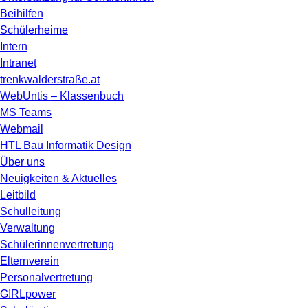
Beihilfen
Schülerheime
Intern
Intranet
trenkwalderstraße.at
WebUntis – Klassenbuch
MS Teams
Webmail
HTL Bau Informatik Design
Über uns
Neuigkeiten & Aktuelles
Leitbild
Schulleitung
Verwaltung
Schülerinnenvertretung
Elternverein
Personalvertretung
G!RLpower