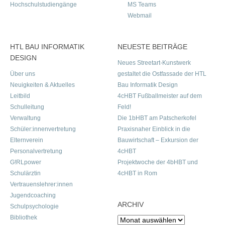
Hochschulstudiengänge
MS Teams
Webmail
HTL BAU INFORMATIK
NEUESTE BEITRÄGE
DESIGN
Neues Streetart-Kunstwerk
Über uns
gestaltet die Ostfassade der HTL
Neuigkeiten & Aktuelles
Bau Informatik Design
Leitbild
4cHBT Fußballmeister auf dem
Schulleitung
Feld!
Verwaltung
Die 1bHBT am Patscherkofel
Schüler:innenvertretung
Praxisnaher Einblick in die
Elternverein
Bauwirtschaft – Exkursion der
Personalvertretung
4cHBT
G!RLpower
Projektwoche der 4bHBT und
Schulärztin
4cHBT in Rom
Vertrauenslehrer:innen
Jugendcoaching
ARCHIV
Schulpsychologie
Bibliothek
Archiv