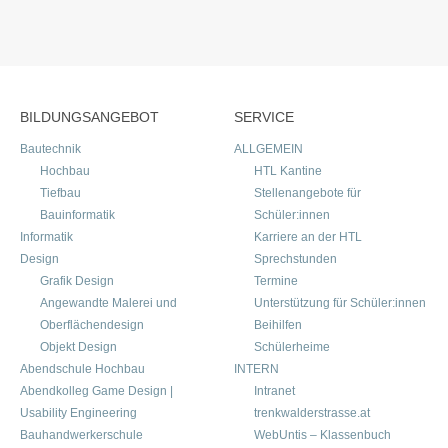
BILDUNGSANGEBOT
SERVICE
Bautechnik
ALLGEMEIN
Hochbau
HTL Kantine
Tiefbau
Stellenangebote für
Bauinformatik
Schüler:innen
Informatik
Karriere an der HTL
Design
Sprechstunden
Grafik Design
Termine
Angewandte Malerei und
Unterstützung für Schüler:innen
Oberflächendesign
Beihilfen
Objekt Design
Schülerheime
Abendschule Hochbau
INTERN
Abendkolleg Game Design |
Intranet
Usability Engineering
trenkwalderstrasse.at
Bauhandwerkerschule
WebUntis – Klassenbuch