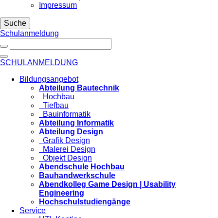
Impressum
Suche
Schulanmeldung
SCHULANMELDUNG
Bildungsangebot
Abteilung Bautechnik
Hochbau
Tiefbau
Bauinformatik
Abteilung Informatik
Abteilung Design
Grafik Design
Malerei Design
Objekt Design
Abendschule Hochbau
Bauhandwerkschule
Abendkolleg Game Design | Usability
Engineering
Hochschulstudiengänge
Service