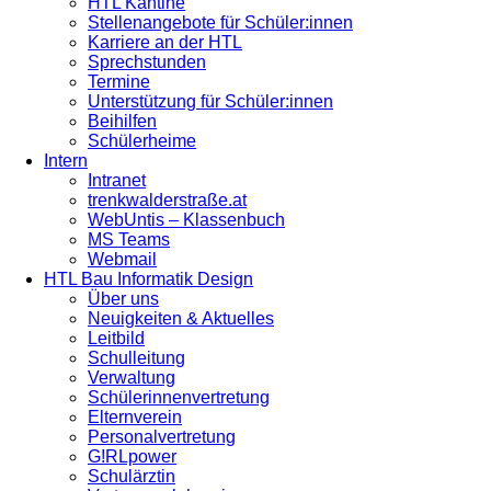
HTL Kantine
Stellenangebote für Schüler:innen
Karriere an der HTL
Sprechstunden
Termine
Unterstützung für Schüler:innen
Beihilfen
Schülerheime
Intern
Intranet
trenkwalderstraße.at
WebUntis – Klassenbuch
MS Teams
Webmail
HTL Bau Informatik Design
Über uns
Neuigkeiten & Aktuelles
Leitbild
Schulleitung
Verwaltung
Schülerinnenvertretung
Elternverein
Personalvertretung
G!RLpower
Schulärztin