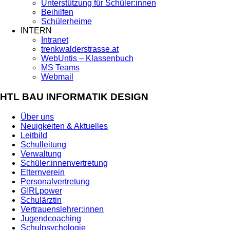
Unterstützung für Schüler:innen
Beihilfen
Schülerheime
INTERN
Intranet
trenkwalderstrasse.at
WebUntis – Klassenbuch
MS Teams
Webmail
HTL BAU INFORMATIK DESIGN
Über uns
Neuigkeiten & Aktuelles
Leitbild
Schulleitung
Verwaltung
Schüler:innenvertretung
Elternverein
Personalvertretung
G!RLpower
Schulärztin
Vertrauenslehrer:innen
Jugendcoaching
Schulpsychologie