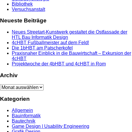
Bibliothek
Versuchsanstalt
Neueste Beiträge
Neues Streetart-Kunstwerk gestaltet die Ostfassade der
HTL Bau Informatik Design
4cHBT Fußballmeister auf dem Feld!
Die 1bHBT am Patscherkofel
Praxisnaher Einblick in die Bauwirtschaft – Exkursion der
4cHBT
Projektwoche der 4bHBT und 4cHBT in Rom
Archiv
Archiv
Kategorien
Allgemein
Bauinformatik
Bautechnik
Game Design | Usability Engineering
Grafik Design