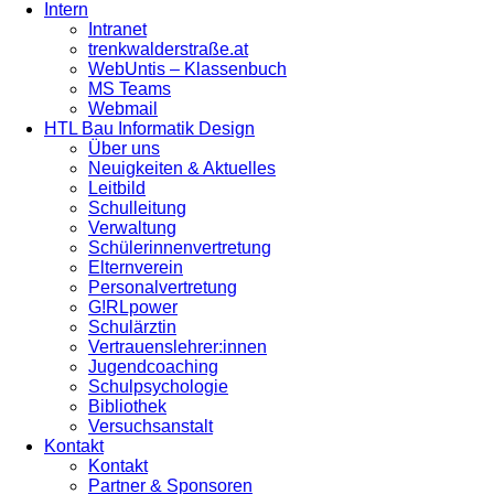
Intern
Intranet
trenkwalderstraße.at
WebUntis – Klassenbuch
MS Teams
Webmail
HTL Bau Informatik Design
Über uns
Neuigkeiten & Aktuelles
Leitbild
Schulleitung
Verwaltung
Schülerinnenvertretung
Elternverein
Personalvertretung
G!RLpower
Schulärztin
Vertrauenslehrer:innen
Jugendcoaching
Schulpsychologie
Bibliothek
Versuchsanstalt
Kontakt
Kontakt
Partner & Sponsoren