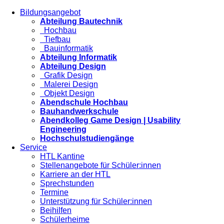
Bildungsangebot
Abteilung Bautechnik
Hochbau
Tiefbau
Bauinformatik
Abteilung Informatik
Abteilung Design
Grafik Design
Malerei Design
Objekt Design
Abendschule Hochbau
Bauhandwerkschule
Abendkolleg Game Design | Usability
Engineering
Hochschulstudiengänge
Service
HTL Kantine
Stellenangebote für Schüler:innen
Karriere an der HTL
Sprechstunden
Termine
Unterstützung für Schüler:innen
Beihilfen
Schülerheime