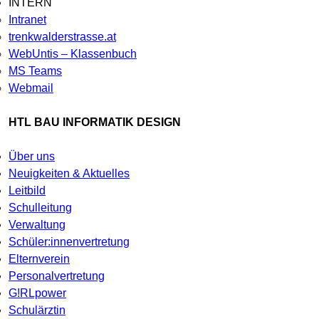
INTERN
Intranet
trenkwalderstrasse.at
WebUntis – Klassenbuch
MS Teams
Webmail
HTL BAU INFORMATIK DESIGN
Über uns
Neuigkeiten & Aktuelles
Leitbild
Schulleitung
Verwaltung
Schüler:innenvertretung
Elternverein
Personalvertretung
G!RLpower
Schulärztin