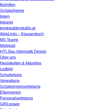
Beihilfen
Schülerheime
Intern
Intranet
trenkwalderstraße.at
WebUntis – Klassenbuch
MS Teams
Webmail
HTL Bau Informatik Design
Über uns
Neuigkeiten & Aktuelles
Leitbild
Schulleitung
Verwaltung
Schülerinnenvertretung
Elternverein
Personalvertretung
G!RLpower