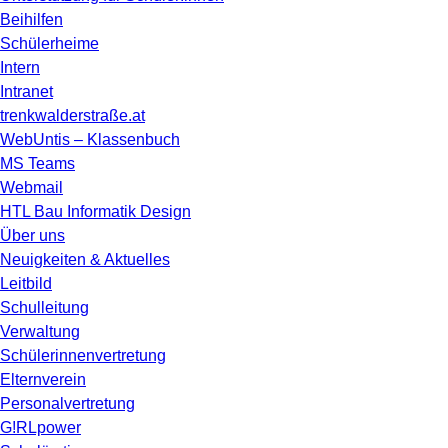
Beihilfen
Schülerheime
Intern
Intranet
trenkwalderstraße.at
WebUntis – Klassenbuch
MS Teams
Webmail
HTL Bau Informatik Design
Über uns
Neuigkeiten & Aktuelles
Leitbild
Schulleitung
Verwaltung
Schülerinnenvertretung
Elternverein
Personalvertretung
G!RLpower