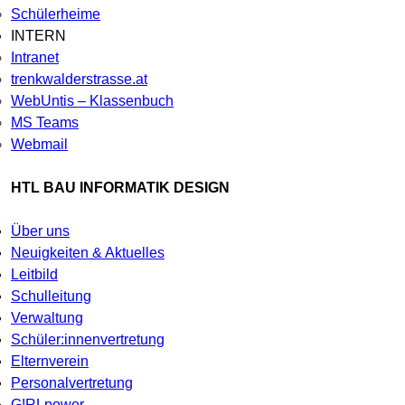
Schülerheime
INTERN
Intranet
trenkwalderstrasse.at
WebUntis – Klassenbuch
MS Teams
Webmail
HTL BAU INFORMATIK DESIGN
Über uns
Neuigkeiten & Aktuelles
Leitbild
Schulleitung
Verwaltung
Schüler:innenvertretung
Elternverein
Personalvertretung
G!RLpower