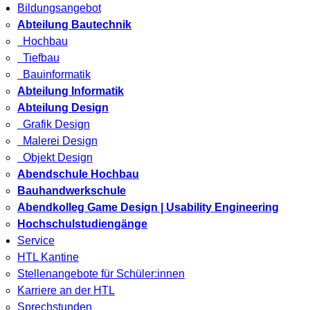
Bildungsangebot
Abteilung Bautechnik
Hochbau
Tiefbau
Bauinformatik
Abteilung Informatik
Abteilung Design
Grafik Design
Malerei Design
Objekt Design
Abendschule Hochbau
Bauhandwerkschule
Abendkolleg Game Design | Usability Engineering
Hochschulstudiengänge
Service
HTL Kantine
Stellenangebote für Schüler:innen
Karriere an der HTL
Sprechstunden