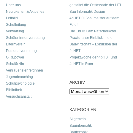
Über uns
gestaltet die Ostfassade der HTL
Neuigkeiten & Aktuelles
Bau Informatik Design
Leitbild
4cHBT Fußballmeister auf dem
Schulleitung
Feld!
Verwaltung
Die 1bHBT am Patscherkofel
Schüler:innenvertretung
Praxisnaher Einblick in die
Elternverein
Bauwirtschaft – Exkursion der
Personalvertretung
4cHBT
G!RLpower
Projektwoche der 4bHBT und
Schulärztin
4cHBT in Rom
Vertrauenslehrer:innen
Jugendcoaching
ARCHIV
Schulpsychologie
Bibliothek
Archiv
Versuchsanstalt
KATEGORIEN
Allgemein
Bauinformatik
Bautechnik