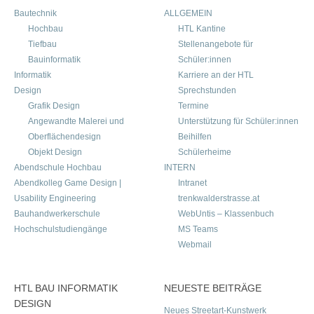
Bautechnik
ALLGEMEIN
Hochbau
HTL Kantine
Tiefbau
Stellenangebote für
Bauinformatik
Schüler:innen
Informatik
Karriere an der HTL
Design
Sprechstunden
Grafik Design
Termine
Angewandte Malerei und
Unterstützung für Schüler:innen
Oberflächendesign
Beihilfen
Objekt Design
Schülerheime
Abendschule Hochbau
INTERN
Abendkolleg Game Design |
Intranet
Usability Engineering
trenkwalderstrasse.at
Bauhandwerkerschule
WebUntis – Klassenbuch
Hochschulstudiengänge
MS Teams
Webmail
HTL BAU INFORMATIK
NEUESTE BEITRÄGE
DESIGN
Neues Streetart-Kunstwerk