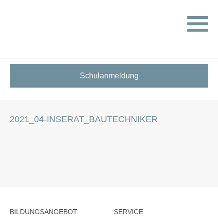
HOME
STELLENANGEBOTE FÜR SCHÜLER:INNEN
2021_04-INSERAT_BAUTECHNIKER
Schulanmeldung
2021_04-INSERAT_BAUTECHNIKER
BILDUNGSANGEBOT
SERVICE