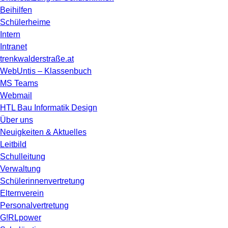
Beihilfen
Schülerheime
Intern
Intranet
trenkwalderstraße.at
WebUntis – Klassenbuch
MS Teams
Webmail
HTL Bau Informatik Design
Über uns
Neuigkeiten & Aktuelles
Leitbild
Schulleitung
Verwaltung
Schülerinnenvertretung
Elternverein
Personalvertretung
G!RLpower