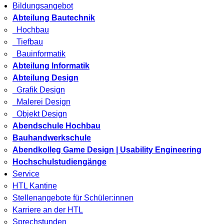
Bildungsangebot
Abteilung Bautechnik
Hochbau
Tiefbau
Bauinformatik
Abteilung Informatik
Abteilung Design
Grafik Design
Malerei Design
Objekt Design
Abendschule Hochbau
Bauhandwerkschule
Abendkolleg Game Design | Usability Engineering
Hochschulstudiengänge
Service
HTL Kantine
Stellenangebote für Schüler:innen
Karriere an der HTL
Sprechstunden