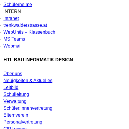
Schülerheime
INTERN
Intranet
trenkwalderstrasse.at
WebUntis – Klassenbuch
MS Teams
Webmail
HTL BAU INFORMATIK DESIGN
Über uns
Neuigkeiten & Aktuelles
Leitbild
Schulleitung
Verwaltung
Schüler:innenvertretung
Elternverein
Personalvertretung
G!RLpower