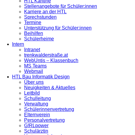
HTL Kantine
Stellenangebote für Schüler:innen
Karriere an der HTL
Sprechstunden
Termine
Unterstützung für Schüler:innen
Beihilfen
Schülerheime
Intern
Intranet
trenkwalderstraße.at
WebUntis – Klassenbuch
MS Teams
Webmail
HTL Bau Informatik Design
Über uns
Neuigkeiten & Aktuelles
Leitbild
Schulleitung
Verwaltung
Schülerinnenvertretung
Elternverein
Personalvertretung
G!RLpower
Schulärztin