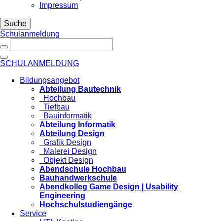
Impressum
Suche
Schulanmeldung
SCHULANMELDUNG
Bildungsangebot
Abteilung Bautechnik
Hochbau
Tiefbau
Bauinformatik
Abteilung Informatik
Abteilung Design
Grafik Design
Malerei Design
Objekt Design
Abendschule Hochbau
Bauhandwerkschule
Abendkolleg Game Design | Usability
Engineering
Hochschulstudiengänge
Service