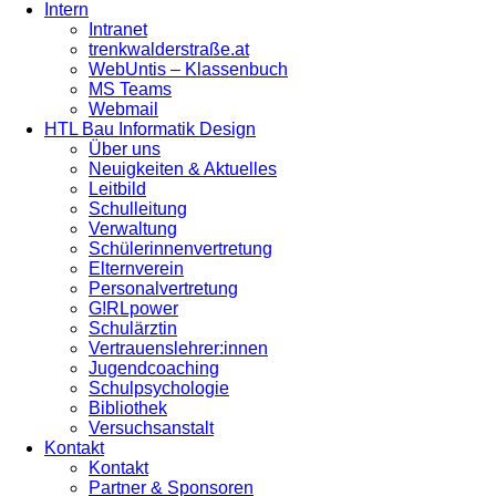
Intern
Intranet
trenkwalderstraße.at
WebUntis – Klassenbuch
MS Teams
Webmail
HTL Bau Informatik Design
Über uns
Neuigkeiten & Aktuelles
Leitbild
Schulleitung
Verwaltung
Schülerinnenvertretung
Elternverein
Personalvertretung
G!RLpower
Schulärztin
Vertrauenslehrer:innen
Jugendcoaching
Schulpsychologie
Bibliothek
Versuchsanstalt
Kontakt
Kontakt
Partner & Sponsoren