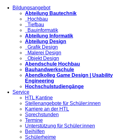
Bildungsangebot
Abteilung Bautechnik
Hochbau
Tiefbau
Bauinformatik
Abteilung Informatik
Abteilung Design
Grafik Design
Malerei Design
Objekt Design
Abendschule Hochbau
Bauhandwerkschule
Abendkolleg Game Design | Usability
Engineering
Hochschulstudiengänge
Service
HTL Kantine
Stellenangebote für Schüler:innen
Karriere an der HTL
Sprechstunden
Termine
Unterstützung für Schüler:innen
Beihilfen
Schülerheime