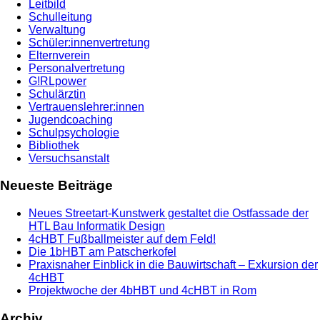
Leitbild
Schulleitung
Verwaltung
Schüler:innenvertretung
Elternverein
Personalvertretung
G!RLpower
Schulärztin
Vertrauenslehrer:innen
Jugendcoaching
Schulpsychologie
Bibliothek
Versuchsanstalt
Neueste Beiträge
Neues Streetart-Kunstwerk gestaltet die Ostfassade der
HTL Bau Informatik Design
4cHBT Fußballmeister auf dem Feld!
Die 1bHBT am Patscherkofel
Praxisnaher Einblick in die Bauwirtschaft – Exkursion der
4cHBT
Projektwoche der 4bHBT und 4cHBT in Rom
Archiv