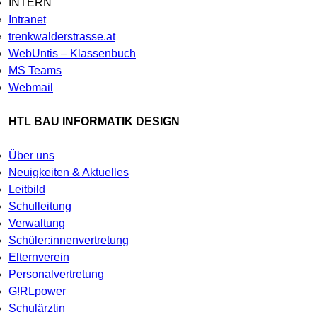
INTERN
Intranet
trenkwalderstrasse.at
WebUntis – Klassenbuch
MS Teams
Webmail
HTL BAU INFORMATIK DESIGN
Über uns
Neuigkeiten & Aktuelles
Leitbild
Schulleitung
Verwaltung
Schüler:innenvertretung
Elternverein
Personalvertretung
G!RLpower
Schulärztin