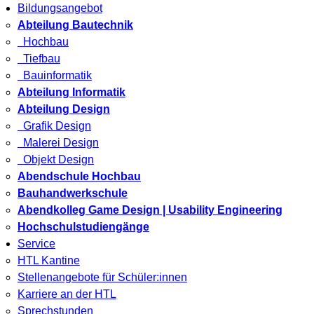
Bildungsangebot
Abteilung Bautechnik
Hochbau
Tiefbau
Bauinformatik
Abteilung Informatik
Abteilung Design
Grafik Design
Malerei Design
Objekt Design
Abendschule Hochbau
Bauhandwerkschule
Abendkolleg Game Design | Usability Engineering
Hochschulstudiengänge
Service
HTL Kantine
Stellenangebote für Schüler:innen
Karriere an der HTL
Sprechstunden