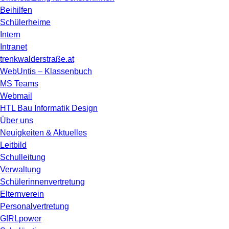
Beihilfen
Schülerheime
Intern
Intranet
trenkwalderstraße.at
WebUntis – Klassenbuch
MS Teams
Webmail
HTL Bau Informatik Design
Über uns
Neuigkeiten & Aktuelles
Leitbild
Schulleitung
Verwaltung
Schülerinnenvertretung
Elternverein
Personalvertretung
G!RLpower