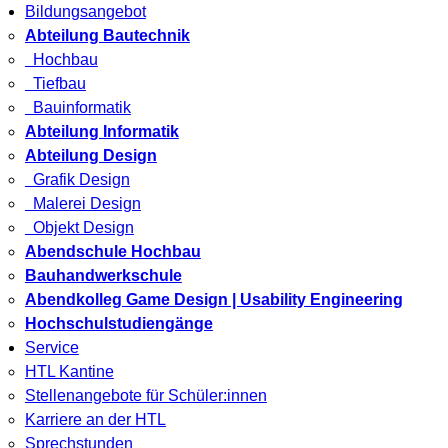
Bildungsangebot
Abteilung Bautechnik
Hochbau
Tiefbau
Bauinformatik
Abteilung Informatik
Abteilung Design
Grafik Design
Malerei Design
Objekt Design
Abendschule Hochbau
Bauhandwerkschule
Abendkolleg Game Design | Usability Engineering
Hochschulstudiengänge
Service
HTL Kantine
Stellenangebote für Schüler:innen
Karriere an der HTL
Sprechstunden