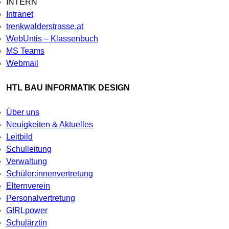
INTERN
Intranet
trenkwalderstrasse.at
WebUntis – Klassenbuch
MS Teams
Webmail
HTL BAU INFORMATIK DESIGN
Über uns
Neuigkeiten & Aktuelles
Leitbild
Schulleitung
Verwaltung
Schüler:innenvertretung
Elternverein
Personalvertretung
G!RLpower
Schulärztin