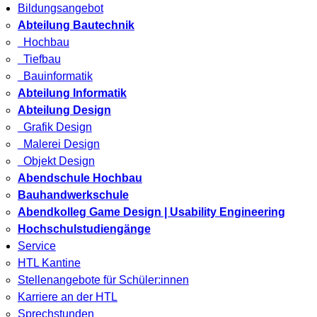
Bildungsangebot
Abteilung Bautechnik
Hochbau
Tiefbau
Bauinformatik
Abteilung Informatik
Abteilung Design
Grafik Design
Malerei Design
Objekt Design
Abendschule Hochbau
Bauhandwerkschule
Abendkolleg Game Design | Usability Engineering
Hochschulstudiengänge
Service
HTL Kantine
Stellenangebote für Schüler:innen
Karriere an der HTL
Sprechstunden