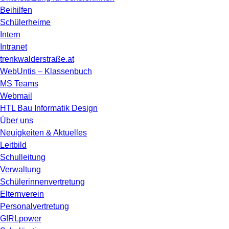
Beihilfen
Schülerheime
Intern
Intranet
trenkwalderstraße.at
WebUntis – Klassenbuch
MS Teams
Webmail
HTL Bau Informatik Design
Über uns
Neuigkeiten & Aktuelles
Leitbild
Schulleitung
Verwaltung
Schülerinnenvertretung
Elternverein
Personalvertretung
G!RLpower