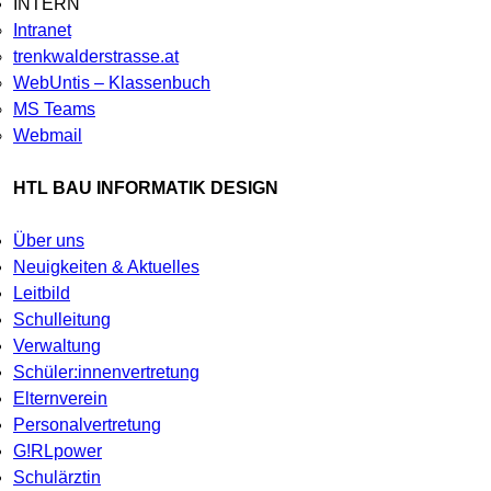
INTERN
Intranet
trenkwalderstrasse.at
WebUntis – Klassenbuch
MS Teams
Webmail
HTL BAU INFORMATIK DESIGN
Über uns
Neuigkeiten & Aktuelles
Leitbild
Schulleitung
Verwaltung
Schüler:innenvertretung
Elternverein
Personalvertretung
G!RLpower
Schulärztin