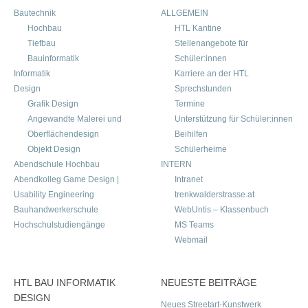
Bautechnik
ALLGEMEIN
Hochbau
HTL Kantine
Tiefbau
Stellenangebote für
Bauinformatik
Schüler:innen
Informatik
Karriere an der HTL
Design
Sprechstunden
Grafik Design
Termine
Angewandte Malerei und
Unterstützung für Schüler:innen
Oberflächendesign
Beihilfen
Objekt Design
Schülerheime
Abendschule Hochbau
INTERN
Abendkolleg Game Design |
Intranet
Usability Engineering
trenkwalderstrasse.at
Bauhandwerkerschule
WebUntis – Klassenbuch
Hochschulstudiengänge
MS Teams
Webmail
HTL BAU INFORMATIK
NEUESTE BEITRÄGE
DESIGN
Neues Streetart-Kunstwerk