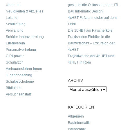
Über uns
gestaltet die Ostfassade der HTL
Neuigkeiten & Aktuelles
Bau Informatik Design
Leitbild
4cHBT Fußballmeister auf dem
Schulleitung
Feld!
Verwaltung
Die 1bHBT am Patscherkofel
Schüler:innenvertretung
Praxisnaher Einblick in die
Elternverein
Bauwirtschaft – Exkursion der
Personalvertretung
4cHBT
G!RLpower
Projektwoche der 4bHBT und
Schulärztin
4cHBT in Rom
Vertrauenslehrer:innen
Jugendcoaching
ARCHIV
Schulpsychologie
Bibliothek
Archiv
Versuchsanstalt
KATEGORIEN
Allgemein
Bauinformatik
Bautechnik