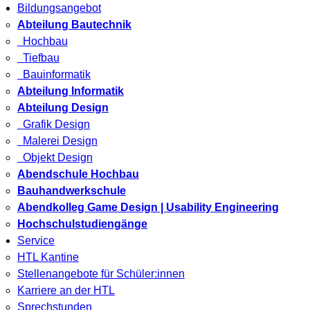
Bildungsangebot
Abteilung Bautechnik
Hochbau
Tiefbau
Bauinformatik
Abteilung Informatik
Abteilung Design
Grafik Design
Malerei Design
Objekt Design
Abendschule Hochbau
Bauhandwerkschule
Abendkolleg Game Design | Usability Engineering
Hochschulstudiengänge
Service
HTL Kantine
Stellenangebote für Schüler:innen
Karriere an der HTL
Sprechstunden