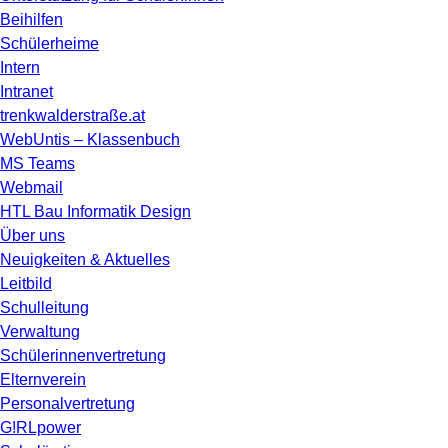
Beihilfen
Schülerheime
Intern
Intranet
trenkwalderstraße.at
WebUntis – Klassenbuch
MS Teams
Webmail
HTL Bau Informatik Design
Über uns
Neuigkeiten & Aktuelles
Leitbild
Schulleitung
Verwaltung
Schülerinnenvertretung
Elternverein
Personalvertretung
G!RLpower