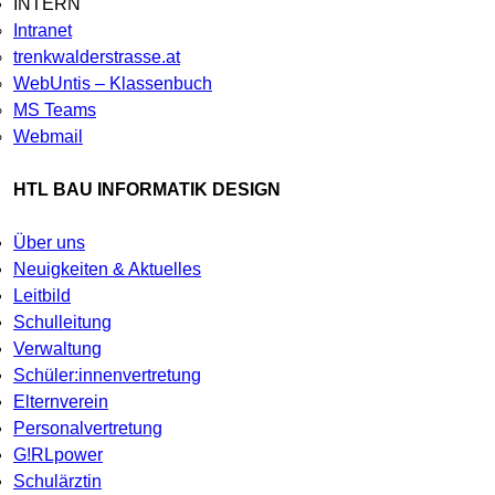
INTERN
Intranet
trenkwalderstrasse.at
WebUntis – Klassenbuch
MS Teams
Webmail
HTL BAU INFORMATIK DESIGN
Über uns
Neuigkeiten & Aktuelles
Leitbild
Schulleitung
Verwaltung
Schüler:innenvertretung
Elternverein
Personalvertretung
G!RLpower
Schulärztin