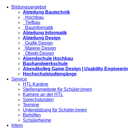
Bildungsangebot
Abteilung Bautechnik
Hochbau
Tiefbau
Bauinformatik
Abteilung Informatik
Abteilung Design
Grafik Design
Malerei Design
Objekt Design
Abendschule Hochbau
Bauhandwerkschule
Abendkolleg Game Design | Usability Engineeri
Hochschulstudiengänge
Service
HTL Kantine
Stellenangebote für Schüler:innen
Karriere an der HTL
Sprechstunden
Termine
Unterstützung für Schüler:innen
Beihilfen
Schülerheime
Intern