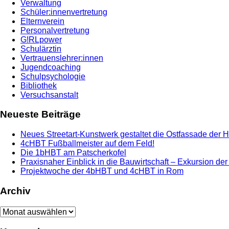
Verwaltung
Schüler:innenvertretung
Elternverein
Personalvertretung
G!RLpower
Schulärztin
Vertrauenslehrer:innen
Jugendcoaching
Schulpsychologie
Bibliothek
Versuchsanstalt
Neueste Beiträge
Neues Streetart-Kunstwerk gestaltet die Ostfassade der 
4cHBT Fußballmeister auf dem Feld!
Die 1bHBT am Patscherkofel
Praxisnaher Einblick in die Bauwirtschaft – Exkursion de
Projektwoche der 4bHBT und 4cHBT in Rom
Archiv
Archiv