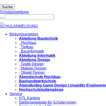
Suche
Schulanmeldung
SCHULANMELDUNG
Bildungsangebot
Abteilung Bautechnik
Hochbau
Tiefbau
Bauinformatik
Abteilung Informatik
Abteilung Design
Grafik Design
Malerei Design
Objekt Design
Abendschule Hochbau
Bauhandwerkschule
Abendkolleg Game Design | Usability Engineeri
Hochschulstudiengänge
Service
HTL Kantine
Stellenangebote für Schüler:innen