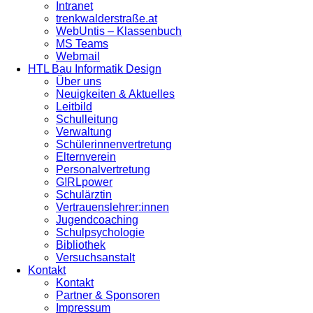
Intranet
trenkwalderstraße.at
WebUntis – Klassenbuch
MS Teams
Webmail
HTL Bau Informatik Design
Über uns
Neuigkeiten & Aktuelles
Leitbild
Schulleitung
Verwaltung
Schülerinnenvertretung
Elternverein
Personalvertretung
G!RLpower
Schulärztin
Vertrauenslehrer:innen
Jugendcoaching
Schulpsychologie
Bibliothek
Versuchsanstalt
Kontakt
Kontakt
Partner & Sponsoren
Impressum