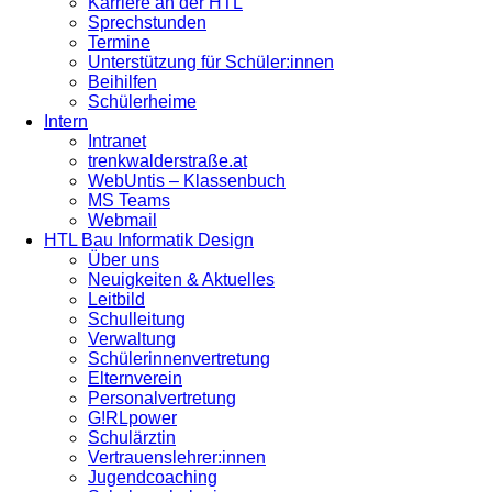
Karriere an der HTL
Sprechstunden
Termine
Unterstützung für Schüler:innen
Beihilfen
Schülerheime
Intern
Intranet
trenkwalderstraße.at
WebUntis – Klassenbuch
MS Teams
Webmail
HTL Bau Informatik Design
Über uns
Neuigkeiten & Aktuelles
Leitbild
Schulleitung
Verwaltung
Schülerinnenvertretung
Elternverein
Personalvertretung
G!RLpower
Schulärztin
Vertrauenslehrer:innen
Jugendcoaching