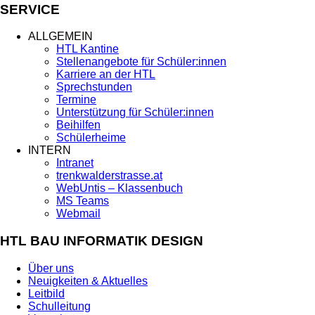
SERVICE
ALLGEMEIN
HTL Kantine
Stellenangebote für Schüler:innen
Karriere an der HTL
Sprechstunden
Termine
Unterstützung für Schüler:innen
Beihilfen
Schülerheime
INTERN
Intranet
trenkwalderstrasse.at
WebUntis – Klassenbuch
MS Teams
Webmail
HTL BAU INFORMATIK DESIGN
Über uns
Neuigkeiten & Aktuelles
Leitbild
Schulleitung