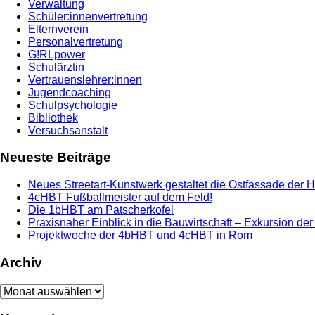
Verwaltung
Schüler:innenvertretung
Elternverein
Personalvertretung
G!RLpower
Schulärztin
Vertrauenslehrer:innen
Jugendcoaching
Schulpsychologie
Bibliothek
Versuchsanstalt
Neueste Beiträge
Neues Streetart-Kunstwerk gestaltet die Ostfassade der 
4cHBT Fußballmeister auf dem Feld!
Die 1bHBT am Patscherkofel
Praxisnaher Einblick in die Bauwirtschaft – Exkursion de
Projektwoche der 4bHBT und 4cHBT in Rom
Archiv
Archiv