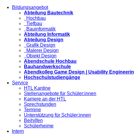
Bildungsangebot
Abteilung Bautechnik
Hochbau
Tiefbau
Bauinformatik
Abteilung Informatik
Abteilung Design
Grafik Design
Malerei Design
Objekt Design
Abendschule Hochbau
Bauhandwerkschule
Abendkolleg Game Design | Usability Engineeri
Hochschulstudiengänge
Service
HTL Kantine
Stellenangebote für Schüler:innen
Karriere an der HTL
Sprechstunden
Termine
Unterstützung für Schüler:innen
Beihilfen
Schülerheime
Intern