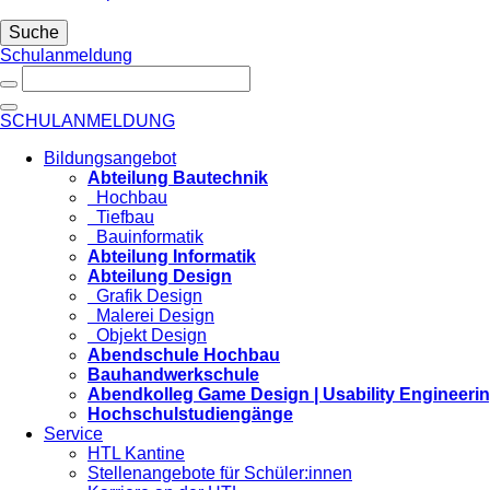
Suche
Schulanmeldung
SCHULANMELDUNG
Bildungsangebot
Abteilung Bautechnik
Hochbau
Tiefbau
Bauinformatik
Abteilung Informatik
Abteilung Design
Grafik Design
Malerei Design
Objekt Design
Abendschule Hochbau
Bauhandwerkschule
Abendkolleg Game Design | Usability Engineeri
Hochschulstudiengänge
Service
HTL Kantine
Stellenangebote für Schüler:innen