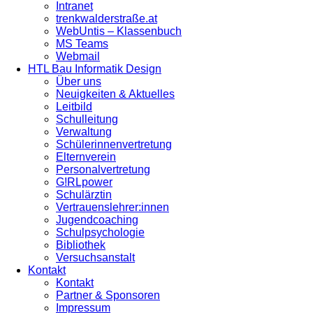
Intranet
trenkwalderstraße.at
WebUntis – Klassenbuch
MS Teams
Webmail
HTL Bau Informatik Design
Über uns
Neuigkeiten & Aktuelles
Leitbild
Schulleitung
Verwaltung
Schülerinnenvertretung
Elternverein
Personalvertretung
G!RLpower
Schulärztin
Vertrauenslehrer:innen
Jugendcoaching
Schulpsychologie
Bibliothek
Versuchsanstalt
Kontakt
Kontakt
Partner & Sponsoren
Impressum