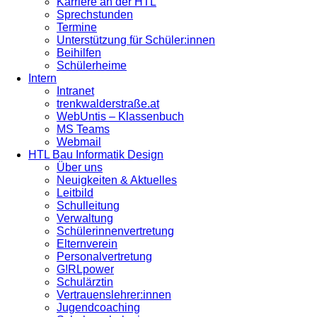
Karriere an der HTL
Sprechstunden
Termine
Unterstützung für Schüler:innen
Beihilfen
Schülerheime
Intern
Intranet
trenkwalderstraße.at
WebUntis – Klassenbuch
MS Teams
Webmail
HTL Bau Informatik Design
Über uns
Neuigkeiten & Aktuelles
Leitbild
Schulleitung
Verwaltung
Schülerinnenvertretung
Elternverein
Personalvertretung
G!RLpower
Schulärztin
Vertrauenslehrer:innen
Jugendcoaching