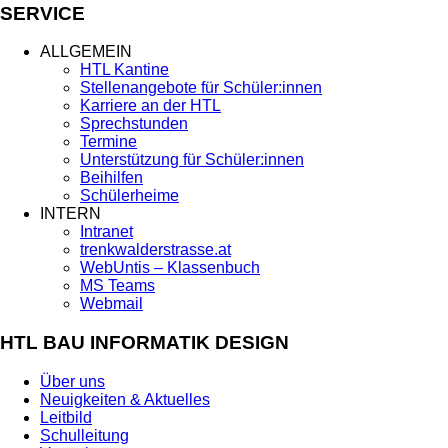
SERVICE
ALLGEMEIN
HTL Kantine
Stellenangebote für Schüler:innen
Karriere an der HTL
Sprechstunden
Termine
Unterstützung für Schüler:innen
Beihilfen
Schülerheime
INTERN
Intranet
trenkwalderstrasse.at
WebUntis – Klassenbuch
MS Teams
Webmail
HTL BAU INFORMATIK DESIGN
Über uns
Neuigkeiten & Aktuelles
Leitbild
Schulleitung