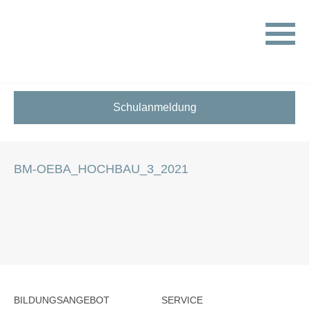
HOME
STELLENANGEBOTE FÜR SCHÜLER:INNEN
BM-OEBA_HOCHBAU_3_2021
Schulanmeldung
BM-OEBA_HOCHBAU_3_2021
BILDUNGSANGEBOT
SERVICE