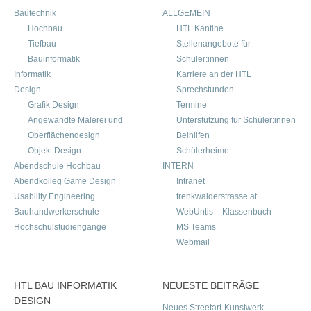
Bautechnik
ALLGEMEIN
Hochbau
HTL Kantine
Tiefbau
Stellenangebote für
Bauinformatik
Schüler:innen
Informatik
Karriere an der HTL
Design
Sprechstunden
Grafik Design
Termine
Angewandte Malerei und
Unterstützung für Schüler:innen
Oberflächendesign
Beihilfen
Objekt Design
Schülerheime
Abendschule Hochbau
INTERN
Abendkolleg Game Design |
Intranet
Usability Engineering
trenkwalderstrasse.at
Bauhandwerkerschule
WebUntis – Klassenbuch
Hochschulstudiengänge
MS Teams
Webmail
HTL BAU INFORMATIK
NEUESTE BEITRÄGE
DESIGN
Neues Streetart-Kunstwerk