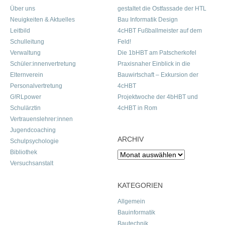
Über uns
gestaltet die Ostfassade der HTL
Neuigkeiten & Aktuelles
Bau Informatik Design
Leitbild
4cHBT Fußballmeister auf dem
Schulleitung
Feld!
Verwaltung
Die 1bHBT am Patscherkofel
Schüler:innenvertretung
Praxisnaher Einblick in die
Elternverein
Bauwirtschaft – Exkursion der
Personalvertretung
4cHBT
G!RLpower
Projektwoche der 4bHBT und
Schulärztin
4cHBT in Rom
Vertrauenslehrer:innen
Jugendcoaching
ARCHIV
Schulpsychologie
Bibliothek
Archiv
Versuchsanstalt
KATEGORIEN
Allgemein
Bauinformatik
Bautechnik