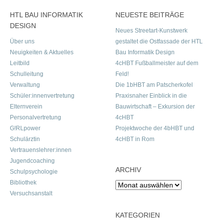
HTL BAU INFORMATIK
NEUESTE BEITRÄGE
DESIGN
Neues Streetart-Kunstwerk
Über uns
gestaltet die Ostfassade der HTL
Neuigkeiten & Aktuelles
Bau Informatik Design
Leitbild
4cHBT Fußballmeister auf dem
Schulleitung
Feld!
Verwaltung
Die 1bHBT am Patscherkofel
Schüler:innenvertretung
Praxisnaher Einblick in die
Elternverein
Bauwirtschaft – Exkursion der
Personalvertretung
4cHBT
G!RLpower
Projektwoche der 4bHBT und
Schulärztin
4cHBT in Rom
Vertrauenslehrer:innen
Jugendcoaching
ARCHIV
Schulpsychologie
Bibliothek
Archiv
Versuchsanstalt
KATEGORIEN