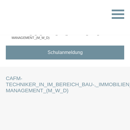
HOME
STELLENANGEBOTE FÜR SCHÜLER:INNEN
CAFM-
TECHNIKER_IN_IM_BEREICH_BAU-,_IMMOBILIEN_ODER_FACILITY-
MANAGEMENT_(M_W_D)
Schulanmeldung
CAFM-
TECHNIKER_IN_IM_BEREICH_BAU-,_IMMOBILIEN
MANAGEMENT_(M_W_D)