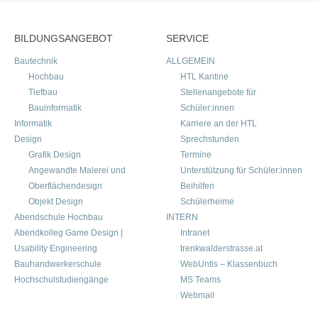
BILDUNGSANGEBOT
SERVICE
Bautechnik
ALLGEMEIN
Hochbau
HTL Kantine
Tiefbau
Stellenangebote für
Bauinformatik
Schüler:innen
Informatik
Karriere an der HTL
Design
Sprechstunden
Grafik Design
Termine
Angewandte Malerei und
Unterstützung für Schüler:innen
Oberflächendesign
Beihilfen
Objekt Design
Schülerheime
Abendschule Hochbau
INTERN
Abendkolleg Game Design |
Intranet
Usability Engineering
trenkwalderstrasse.at
Bauhandwerkerschule
WebUntis – Klassenbuch
Hochschulstudiengänge
MS Teams
Webmail