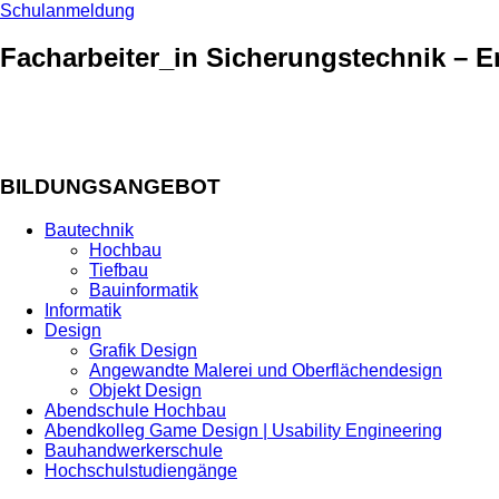
Schulanmeldung
Facharbeiter_in Sicherungstechnik – E
BILDUNGSANGEBOT
Bautechnik
Hochbau
Tiefbau
Bauinformatik
Informatik
Design
Grafik Design
Angewandte Malerei und Oberflächendesign
Objekt Design
Abendschule Hochbau
Abendkolleg Game Design | Usability Engineering
Bauhandwerkerschule
Hochschulstudiengänge