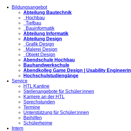
Bildungsangebot
Abteilung Bautechnik
Hochbau
Tiefbau
Bauinformatik
Abteilung Informatik
Abteilung Design
Grafik Design
Malerei Design
Objekt Design
Abendschule Hochbau
Bauhandwerkschule
Abendkolleg Game Design | Usability Engineeri
Hochschulstudiengänge
Service
HTL Kantine
Stellenangebote für Schüler:innen
Karriere an der HTL
Sprechstunden
Termine
Unterstützung für Schüler:innen
Beihilfen
Schülerheime
Intern