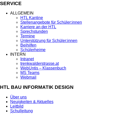
SERVICE
ALLGEMEIN
HTL Kantine
Stellenangebote für Schüler:innen
Karriere an der HTL
Sprechstunden
Termine
Unterstützung für Schüler:innen
Beihilfen
Schülerheime
INTERN
Intranet
trenkwalderstrasse.at
WebUntis – Klassenbuch
MS Teams
Webmail
HTL BAU INFORMATIK DESIGN
Über uns
Neuigkeiten & Aktuelles
Leitbild
Schulleitung