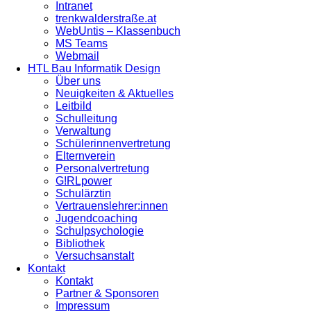
Intranet
trenkwalderstraße.at
WebUntis – Klassenbuch
MS Teams
Webmail
HTL Bau Informatik Design
Über uns
Neuigkeiten & Aktuelles
Leitbild
Schulleitung
Verwaltung
Schülerinnenvertretung
Elternverein
Personalvertretung
G!RLpower
Schulärztin
Vertrauenslehrer:innen
Jugendcoaching
Schulpsychologie
Bibliothek
Versuchsanstalt
Kontakt
Kontakt
Partner & Sponsoren
Impressum