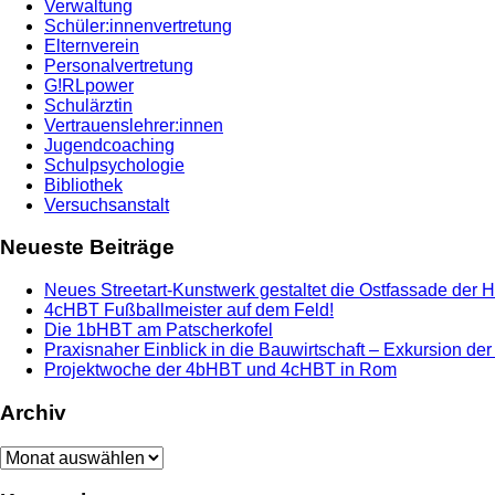
Verwaltung
Schüler:innenvertretung
Elternverein
Personalvertretung
G!RLpower
Schulärztin
Vertrauenslehrer:innen
Jugendcoaching
Schulpsychologie
Bibliothek
Versuchsanstalt
Neueste Beiträge
Neues Streetart-Kunstwerk gestaltet die Ostfassade der 
4cHBT Fußballmeister auf dem Feld!
Die 1bHBT am Patscherkofel
Praxisnaher Einblick in die Bauwirtschaft – Exkursion de
Projektwoche der 4bHBT und 4cHBT in Rom
Archiv
Archiv