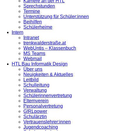
Karriere an der HTL
Sprechstunden
Termine
Unterstützung für Schüler:innen
Beihilfen
Schülerheime
Intern
Intranet
trenkwalderstraße.at
WebUntis – Klassenbuch
MS Teams
Webmail
HTL Bau Informatik Design
Über uns
Neuigkeiten & Aktuelles
Leitbild
Schulleitung
Verwaltung
Schülerinnenvertretung
Elternverein
Personalvertretung
G!RLpower
Schulärztin
Vertrauenslehrer:innen
Jugendcoaching