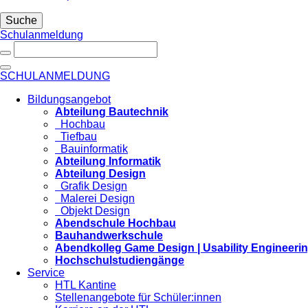
Suche
Schulanmeldung
SCHULANMELDUNG
Bildungsangebot
Abteilung Bautechnik
Hochbau
Tiefbau
Bauinformatik
Abteilung Informatik
Abteilung Design
Grafik Design
Malerei Design
Objekt Design
Abendschule Hochbau
Bauhandwerkschule
Abendkolleg Game Design | Usability Engineeri
Hochschulstudiengänge
Service
HTL Kantine
Stellenangebote für Schüler:innen