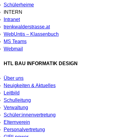
Schülerheime
INTERN
Intranet
trenkwalderstrasse.at
WebUntis – Klassenbuch
MS Teams
Webmail
HTL BAU INFORMATIK DESIGN
Über uns
Neuigkeiten & Aktuelles
Leitbild
Schulleitung
Verwaltung
Schüler:innenvertretung
Elternverein
Personalvertretung
G!RLpower