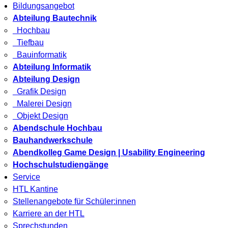
Bildungsangebot
Abteilung Bautechnik
Hochbau
Tiefbau
Bauinformatik
Abteilung Informatik
Abteilung Design
Grafik Design
Malerei Design
Objekt Design
Abendschule Hochbau
Bauhandwerkschule
Abendkolleg Game Design | Usability Engineering
Hochschulstudiengänge
Service
HTL Kantine
Stellenangebote für Schüler:innen
Karriere an der HTL
Sprechstunden