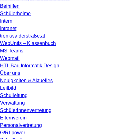
Beihilfen
Schülerheime
Intern
Intranet
trenkwalderstraße.at
WebUntis – Klassenbuch
MS Teams
Webmail
HTL Bau Informatik Design
Über uns
Neuigkeiten & Aktuelles
Leitbild
Schulleitung
Verwaltung
Schülerinnenvertretung
Elternverein
Personalvertretung
G!RLpower