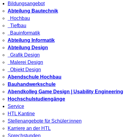
Bildungsangebot
Abteilung Bautechnik
Hochbau
Tiefbau
Bauinformatik
Abteilung Informatik
Abteilung Design
Grafik Design
Malerei Design
Objekt Design
Abendschule Hochbau
Bauhandwerkschule
Abendkolleg Game Design | Usability Engineering
Hochschulstudiengänge
Service
HTL Kantine
Stellenangebote für Schüler:innen
Karriere an der HTL
Sprechstunden