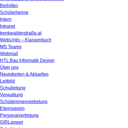
Beihilfen
Schülerheime
Intern
Intranet
trenkwalderstraße.at
WebUntis – Klassenbuch
MS Teams
Webmail
HTL Bau Informatik Design
Über uns
Neuigkeiten & Aktuelles
Leitbild
Schulleitung
Verwaltung
Schülerinnenvertretung
Elternverein
Personalvertretung
G!RLpower