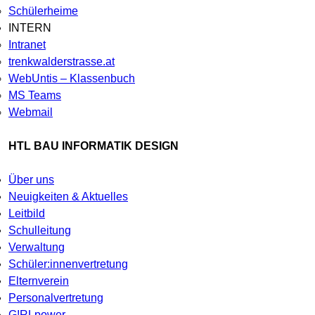
Schülerheime
INTERN
Intranet
trenkwalderstrasse.at
WebUntis – Klassenbuch
MS Teams
Webmail
HTL BAU INFORMATIK DESIGN
Über uns
Neuigkeiten & Aktuelles
Leitbild
Schulleitung
Verwaltung
Schüler:innenvertretung
Elternverein
Personalvertretung
G!RLpower