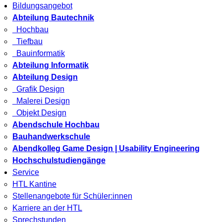
Bildungsangebot
Abteilung Bautechnik
Hochbau
Tiefbau
Bauinformatik
Abteilung Informatik
Abteilung Design
Grafik Design
Malerei Design
Objekt Design
Abendschule Hochbau
Bauhandwerkschule
Abendkolleg Game Design | Usability Engineering
Hochschulstudiengänge
Service
HTL Kantine
Stellenangebote für Schüler:innen
Karriere an der HTL
Sprechstunden