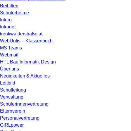
Beihilfen
Schülerheime
Intern
Intranet
trenkwalderstraße.at
WebUntis – Klassenbuch
MS Teams
Webmail
HTL Bau Informatik Design
Über uns
Neuigkeiten & Aktuelles
Leitbild
Schulleitung
Verwaltung
Schülerinnenvertretung
Elternverein
Personalvertretung
G!RLpower