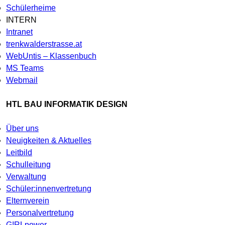
Schülerheime
INTERN
Intranet
trenkwalderstrasse.at
WebUntis – Klassenbuch
MS Teams
Webmail
HTL BAU INFORMATIK DESIGN
Über uns
Neuigkeiten & Aktuelles
Leitbild
Schulleitung
Verwaltung
Schüler:innenvertretung
Elternverein
Personalvertretung
G!RLpower