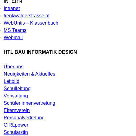
INTERN
Intranet
trenkwalderstrasse.at
WebUntis – Klassenbuch
MS Teams
Webmail
HTL BAU INFORMATIK DESIGN
Über uns
Neuigkeiten & Aktuelles
Leitbild
Schulleitung
Verwaltung
Schüler:innenvertretung
Elternverein
Personalvertretung
G!RLpower
Schulärztin