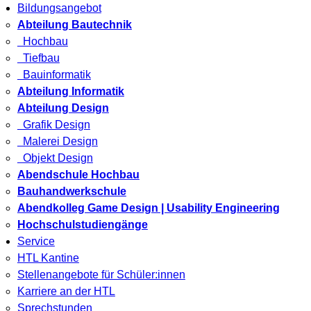
Bildungsangebot
Abteilung Bautechnik
Hochbau
Tiefbau
Bauinformatik
Abteilung Informatik
Abteilung Design
Grafik Design
Malerei Design
Objekt Design
Abendschule Hochbau
Bauhandwerkschule
Abendkolleg Game Design | Usability Engineering
Hochschulstudiengänge
Service
HTL Kantine
Stellenangebote für Schüler:innen
Karriere an der HTL
Sprechstunden