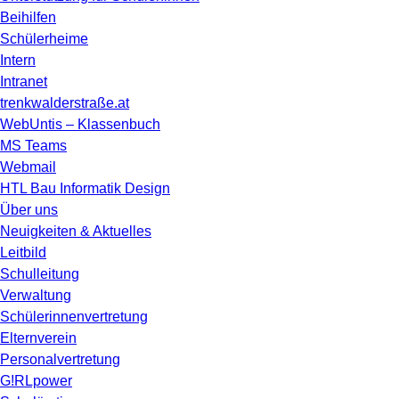
Beihilfen
Schülerheime
Intern
Intranet
trenkwalderstraße.at
WebUntis – Klassenbuch
MS Teams
Webmail
HTL Bau Informatik Design
Über uns
Neuigkeiten & Aktuelles
Leitbild
Schulleitung
Verwaltung
Schülerinnenvertretung
Elternverein
Personalvertretung
G!RLpower