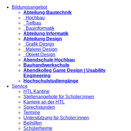
Bildungsangebot
Abteilung Bautechnik
Hochbau
Tiefbau
Bauinformatik
Abteilung Informatik
Abteilung Design
Grafik Design
Malerei Design
Objekt Design
Abendschule Hochbau
Bauhandwerkschule
Abendkolleg Game Design | Usability
Engineering
Hochschulstudiengänge
Service
HTL Kantine
Stellenangebote für Schüler:innen
Karriere an der HTL
Sprechstunden
Termine
Unterstützung für Schüler:innen
Beihilfen
Schülerheime