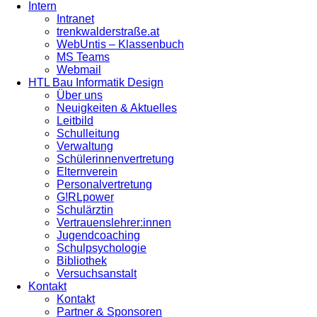
Intern
Intranet
trenkwalderstraße.at
WebUntis – Klassenbuch
MS Teams
Webmail
HTL Bau Informatik Design
Über uns
Neuigkeiten & Aktuelles
Leitbild
Schulleitung
Verwaltung
Schülerinnenvertretung
Elternverein
Personalvertretung
G!RLpower
Schulärztin
Vertrauenslehrer:innen
Jugendcoaching
Schulpsychologie
Bibliothek
Versuchsanstalt
Kontakt
Kontakt
Partner & Sponsoren