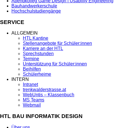
Abendkolleg Game Design | Usability Engineering
Bauhandwerkerschule
Hochschulstudiengänge
SERVICE
ALLGEMEIN
HTL Kantine
Stellenangebote für Schüler:innen
Karriere an der HTL
Sprechstunden
Termine
Unterstützung für Schüler:innen
Beihilfen
Schülerheime
INTERN
Intranet
trenkwalderstrasse.at
WebUntis – Klassenbuch
MS Teams
Webmail
HTL BAU INFORMATIK DESIGN
Über uns