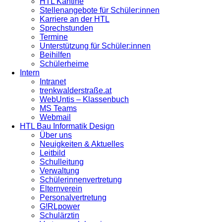
HTL Kantine
Stellenangebote für Schüler:innen
Karriere an der HTL
Sprechstunden
Termine
Unterstützung für Schüler:innen
Beihilfen
Schülerheime
Intern
Intranet
trenkwalderstraße.at
WebUntis – Klassenbuch
MS Teams
Webmail
HTL Bau Informatik Design
Über uns
Neuigkeiten & Aktuelles
Leitbild
Schulleitung
Verwaltung
Schülerinnenvertretung
Elternverein
Personalvertretung
G!RLpower
Schulärztin