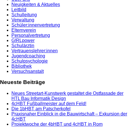
Neuigkeiten & Aktuelles
Leitbild
Schulleitung
Verwaltung
Schüler:innenvertretung
Elternverein
Personalvertretung
G!RLpower
Schulärztin
Vertrauenslehrer:innen
Jugendcoaching
Schulpsychologie
Bibliothek
Versuchsanstalt
Neueste Beiträge
Neues Streetart-Kunstwerk gestaltet die Ostfassade der
HTL Bau Informatik Design
4cHBT Fußballmeister auf dem Feld!
Die 1bHBT am Patscherkofel
Praxisnaher Einblick in die Bauwirtschaft – Exkursion der
4cHBT
Projektwoche der 4bHBT und 4cHBT in Rom