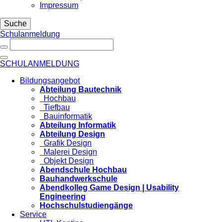
Impressum
Suche
Schulanmeldung
SCHULANMELDUNG
Bildungsangebot
Abteilung Bautechnik
Hochbau
Tiefbau
Bauinformatik
Abteilung Informatik
Abteilung Design
Grafik Design
Malerei Design
Objekt Design
Abendschule Hochbau
Bauhandwerkschule
Abendkolleg Game Design | Usability
Engineering
Hochschulstudiengänge
Service