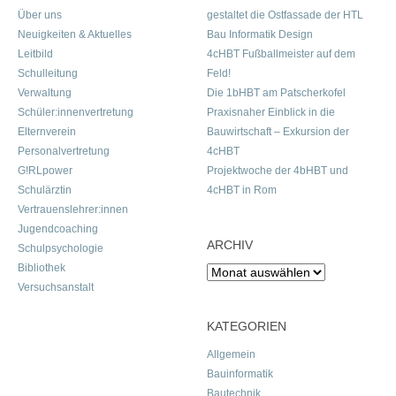
Über uns
gestaltet die Ostfassade der HTL
Neuigkeiten & Aktuelles
Bau Informatik Design
Leitbild
4cHBT Fußballmeister auf dem
Schulleitung
Feld!
Verwaltung
Die 1bHBT am Patscherkofel
Schüler:innenvertretung
Praxisnaher Einblick in die
Elternverein
Bauwirtschaft – Exkursion der
Personalvertretung
4cHBT
G!RLpower
Projektwoche der 4bHBT und
Schulärztin
4cHBT in Rom
Vertrauenslehrer:innen
Jugendcoaching
ARCHIV
Schulpsychologie
Bibliothek
Archiv
Versuchsanstalt
KATEGORIEN
Allgemein
Bauinformatik
Bautechnik