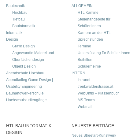
Bautechnik
ALLGEMEIN
Hochbau
HTL Kantine
Tiefbau
Stellenangebote für
Bauinformatik
Schüler:innen
Informatik
Karriere an der HTL
Design
Sprechstunden
Grafik Design
Termine
Angewandte Malerei und
Unterstützung für Schüler:innen
Oberflächendesign
Beihilfen
Objekt Design
Schülerheime
Abendschule Hochbau
INTERN
Abendkolleg Game Design |
Intranet
Usability Engineering
trenkwalderstrasse.at
Bauhandwerkerschule
WebUntis – Klassenbuch
Hochschulstudiengänge
MS Teams
Webmail
HTL BAU INFORMATIK
NEUESTE BEITRÄGE
DESIGN
Neues Streetart-Kunstwerk