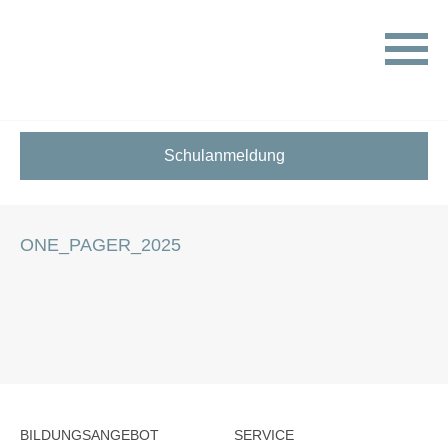
HOME
STELLENANGEBOTE FÜR SCHÜLER:INNEN
ONE_PAGER_2025
Schulanmeldung
ONE_PAGER_2025
BILDUNGSANGEBOT
SERVICE