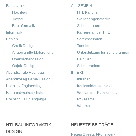
Bautechnik
ALLGEMEIN
Hochbau
HTL Kantine
Tiefbau
Stellenangebote für
Bauinformatik
Schüler:innen
Informatik
Karriere an der HTL
Design
Sprechstunden
Grafik Design
Termine
Angewandte Malerei und
Unterstützung für Schüler:innen
Oberflächendesign
Beihilfen
Objekt Design
Schülerheime
Abendschule Hochbau
INTERN
Abendkolleg Game Design |
Intranet
Usability Engineering
trenkwalderstrasse.at
Bauhandwerkerschule
WebUntis – Klassenbuch
Hochschulstudiengänge
MS Teams
Webmail
HTL BAU INFORMATIK
NEUESTE BEITRÄGE
DESIGN
Neues Streetart-Kunstwerk