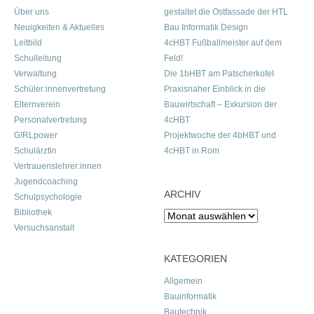
Über uns
gestaltet die Ostfassade der HTL
Neuigkeiten & Aktuelles
Bau Informatik Design
Leitbild
4cHBT Fußballmeister auf dem
Schulleitung
Feld!
Verwaltung
Die 1bHBT am Patscherkofel
Schüler:innenvertretung
Praxisnaher Einblick in die
Elternverein
Bauwirtschaft – Exkursion der
Personalvertretung
4cHBT
G!RLpower
Projektwoche der 4bHBT und
Schulärztin
4cHBT in Rom
Vertrauenslehrer:innen
Jugendcoaching
ARCHIV
Schulpsychologie
Bibliothek
Archiv
Versuchsanstalt
KATEGORIEN
Allgemein
Bauinformatik
Bautechnik