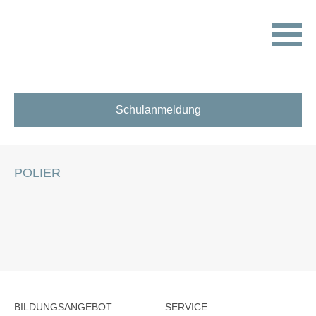
HOME
STELLENANGEBOTE FÜR SCHÜLER:INNEN
POLIER
Schulanmeldung
POLIER
BILDUNGSANGEBOT
SERVICE