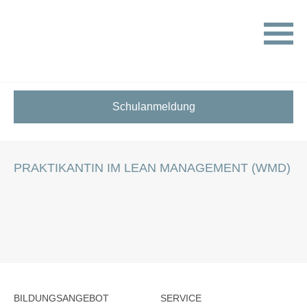
HOME
STELLENANGEBOTE FÜR SCHÜLER:INNEN
PRAKTIKANTIN IM LEAN MANAGEMENT (WMD)
Schulanmeldung
PRAKTIKANTIN IM LEAN MANAGEMENT (WMD)
BILDUNGSANGEBOT
SERVICE