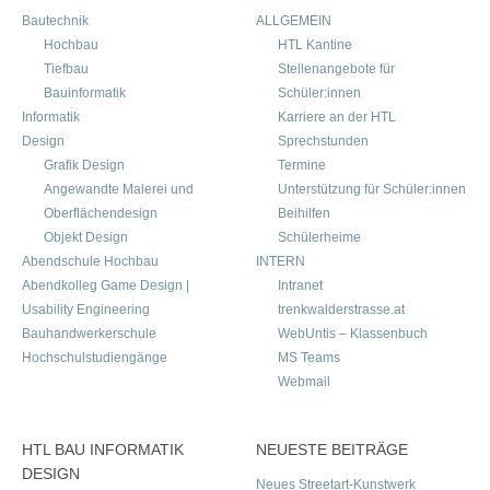
Bautechnik
ALLGEMEIN
Hochbau
HTL Kantine
Tiefbau
Stellenangebote für
Bauinformatik
Schüler:innen
Informatik
Karriere an der HTL
Design
Sprechstunden
Grafik Design
Termine
Angewandte Malerei und
Unterstützung für Schüler:innen
Oberflächendesign
Beihilfen
Objekt Design
Schülerheime
Abendschule Hochbau
INTERN
Abendkolleg Game Design |
Intranet
Usability Engineering
trenkwalderstrasse.at
Bauhandwerkerschule
WebUntis – Klassenbuch
Hochschulstudiengänge
MS Teams
Webmail
HTL BAU INFORMATIK
NEUESTE BEITRÄGE
DESIGN
Neues Streetart-Kunstwerk