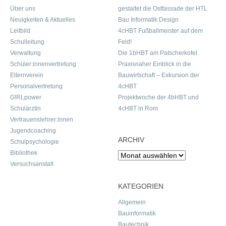
Über uns
gestaltet die Ostfassade der HTL
Neuigkeiten & Aktuelles
Bau Informatik Design
Leitbild
4cHBT Fußballmeister auf dem
Schulleitung
Feld!
Verwaltung
Die 1bHBT am Patscherkofel
Schüler:innenvertretung
Praxisnaher Einblick in die
Elternverein
Bauwirtschaft – Exkursion der
Personalvertretung
4cHBT
G!RLpower
Projektwoche der 4bHBT und
Schulärztin
4cHBT in Rom
Vertrauenslehrer:innen
Jugendcoaching
ARCHIV
Schulpsychologie
Bibliothek
Archiv
Versuchsanstalt
KATEGORIEN
Allgemein
Bauinformatik
Bautechnik