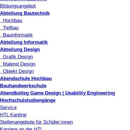
Bildungsangebot
Abteilung Bautechnik
Hochbau
Tiefbau
Bauinformatik
Abteilung Informatik
Abteilung Design
Grafik Design
Malerei Design
Objekt Design
Abendschule Hochbau
Bauhandwerkschule
Abendkolleg Game Design | Usability Engineering
Hochschulstudiengänge
Service
HTL Kantine
Stellenangebote für Schüler:innen
Karriere an der HTL