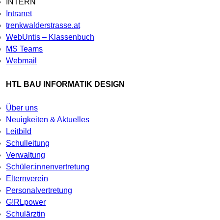
INTERN
Intranet
trenkwalderstrasse.at
WebUntis – Klassenbuch
MS Teams
Webmail
HTL BAU INFORMATIK DESIGN
Über uns
Neuigkeiten & Aktuelles
Leitbild
Schulleitung
Verwaltung
Schüler:innenvertretung
Elternverein
Personalvertretung
G!RLpower
Schulärztin