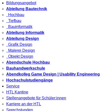
Bildungsangebot
Abteilung Bautechnik
Hochbau
Tiefbau
Bauinformatik
Abteilung Informatik
Abteilung Design
Grafik Design
Malerei Design
Objekt Design
Abendschule Hochbau
Bauhandwerkschule
Abendkolleg Game Design | Usability Engineering
Hochschulstudiengänge
Service
HTL Kantine
Stellenangebote für Schüler:innen
Karriere an der HTL
Sprechstunden