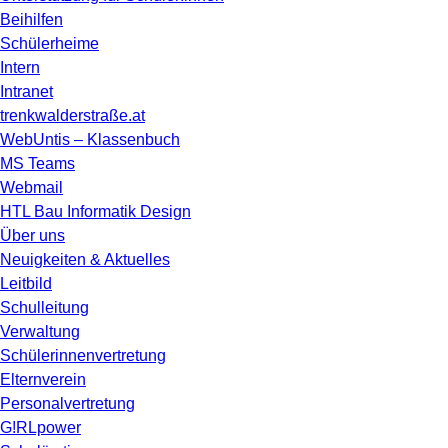
Beihilfen
Schülerheime
Intern
Intranet
trenkwalderstraße.at
WebUntis – Klassenbuch
MS Teams
Webmail
HTL Bau Informatik Design
Über uns
Neuigkeiten & Aktuelles
Leitbild
Schulleitung
Verwaltung
Schülerinnenvertretung
Elternverein
Personalvertretung
G!RLpower