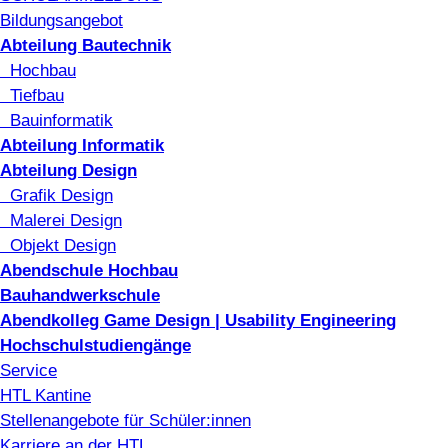
Bildungsangebot
Abteilung Bautechnik
Hochbau
Tiefbau
Bauinformatik
Abteilung Informatik
Abteilung Design
Grafik Design
Malerei Design
Objekt Design
Abendschule Hochbau
Bauhandwerkschule
Abendkolleg Game Design | Usability Engineering
Hochschulstudiengänge
Service
HTL Kantine
Stellenangebote für Schüler:innen
Karriere an der HTL