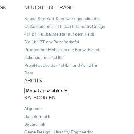
IGN
NEUESTE BEITRÄGE
Neues Streetart-Kunstwerk gestaltet die
Ostfassade der HTL Bau Informatik Design
4cHBT Fußballmeister auf dem Feld!
Die 1bHBT am Patscherkofel
Praxisnaher Einblick in die Bauwirtschaft –
Exkursion der 4cHBT
Projektwoche der 4bHBT und 4cHBT in
Rom
ARCHIV
Archiv
KATEGORIEN
Allgemein
Bauinformatik
Bautechnik
Game Design | Usability Engineering