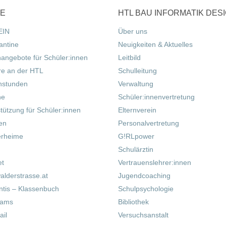
CE
HTL BAU INFORMATIK DES
EIN
Über uns
antine
Neuigkeiten & Aktuelles
nangebote für Schüler:innen
Leitbild
re an der HTL
Schulleitung
hstunden
Verwaltung
ne
Schüler:innenvertretung
tützung für Schüler:innen
Elternverein
fen
Personalvertretung
erheime
G!RLpower
Schulärztin
et
Vertrauenslehrer:innen
alderstrasse.at
Jugendcoaching
tis – Klassenbuch
Schulpsychologie
eams
Bibliothek
il
Versuchsanstalt