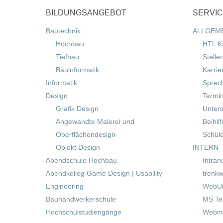
BILDUNGSANGEBOT
SERVI
Bautechnik
ALLGEM
Hochbau
HTL K
Tiefbau
Stelle
Bauinformatik
Karrie
Informatik
Sprec
Design
Termi
Grafik Design
Unters
Angewandte Malerei und
Beihil
Oberflächendesign
Schül
Objekt Design
INTERN
Abendschule Hochbau
Intran
Abendkolleg Game Design | Usability
trenkw
Engineering
WebUn
Bauhandwerkerschule
MS T
Hochschulstudiengänge
Webma